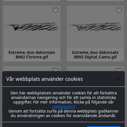
Gå till Extreme_duo dekorsats B992 Ameri_Flag.gif
Gå till Extreme_duo dekorsats B
Extreme_duo dekorsats
Extreme_duo dekorsats
B992 Chrome.gif
B992 Digital_Camo.gif
Gå till Extreme_duo dekorsats B992 Chrome.gif
Gå till Extreme_duo dekorsats B
Vår webbplats använder cookies
Den här webbplatsen använder cookies för att förbättra
användarnas navigering och för att samla in statistiska
uppgifter. För mer information, klicka på följande vår
cookiepolicy
Genom att fortsätta surfa på denna webbplats godkänner
Extreme_duo dekorsats
Extreme_duo dekorsats
du användningen av cookies för ovanstående ändamål.
B992 Flaming_Metal.gif
B992 Gold.gif
Gå till Extreme_duo dekorsats B992 Flaming_Metal.gif
Gå till Extreme_duo dekorsats B