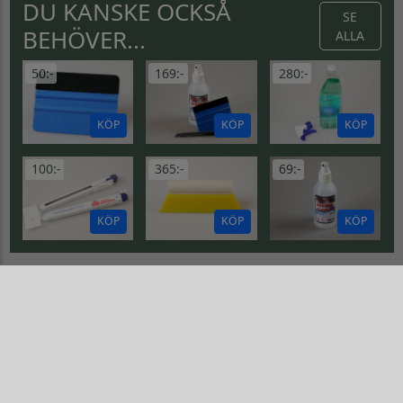
DU KANSKE OCKSÅ
SE
BEHÖVER...
ALLA
50:-
169:-
280:-
KÖP
KÖP
KÖP
100:-
365:-
69:-
KÖP
KÖP
KÖP
WIDE PAINTER