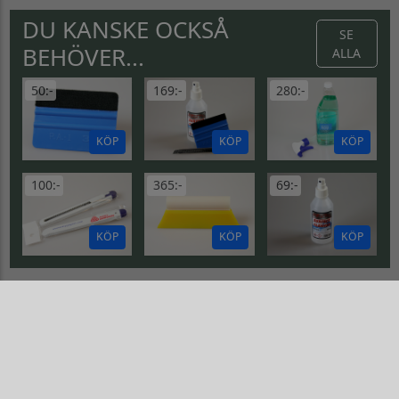
DU KANSKE OCKSÅ
SE
BEHÖVER...
ALLA
50:-
169:-
280:-
KÖP
KÖP
KÖP
100:-
365:-
69:-
KÖP
KÖP
KÖP
EXTREME GFX