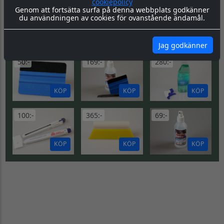
cookiepolicy
Gå till Logo Underground atv
Genom att fortsätta surfa på denna webbplats godkänner
du användningen av cookies för ovanstående ändamål.
DU KANSKE OCKSÅ
SE
BEHÖVER...
ALLA
Jag godkänner
50:-
169:-
280:-
KÖP
KÖP
KÖP
100:-
365:-
69:-
KÖP
KÖP
KÖP