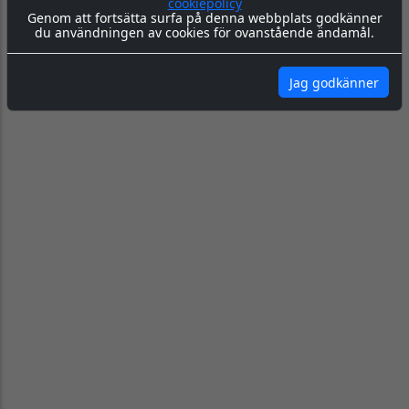
cookiepolicy
100:-
365:-
69:-
Genom att fortsätta surfa på denna webbplats godkänner
du användningen av cookies för ovanstående ändamål.
KÖP
KÖP
KÖP
Jag godkänner