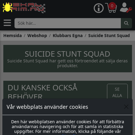
0
Hemsida
Webshop
Klubbars Egna
Suicide Stunt Squad
SUICIDE STUNT SQUAD
Suicide Stunt Squad har gett oss förtroendet att sälja deras
produkter.
DU KANSKE OCKSÅ
SE
BEHÖVER...
ALLA
Vår webbplats använder cookies
50:-
169:-
280:-
Den här webbplatsen använder cookies för att förbättra
KÖP
KÖP
KÖP
användarnas navigering och för att samla in statistiska
uppgifter. För mer information, klicka på följande vår