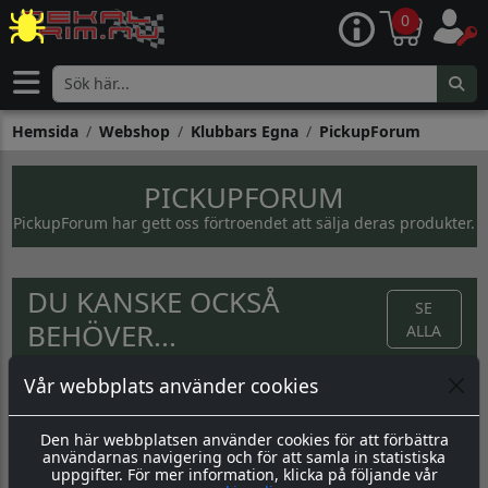
0
Hemsida
Webshop
Klubbars Egna
PickupForum
PICKUPFORUM
PickupForum har gett oss förtroendet att sälja deras produkter.
DU KANSKE OCKSÅ
SE
BEHÖVER...
ALLA
50:-
169:-
280:-
Vår webbplats använder cookies
Den här webbplatsen använder cookies för att förbättra
KÖP
KÖP
KÖP
användarnas navigering och för att samla in statistiska
uppgifter. För mer information, klicka på följande vår