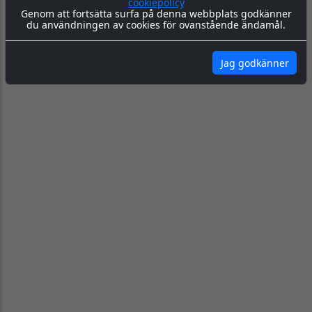
cookiepolicy
100:-
365:-
69:-
Genom att fortsätta surfa på denna webbplats godkänner
du användningen av cookies för ovanstående ändamål.
KÖP
KÖP
KÖP
Jag godkänner