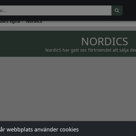
bars Egna
NordicS
NORDICS
NordicS har gett oss förtroendet att sälja de
år webbplats använder cookies