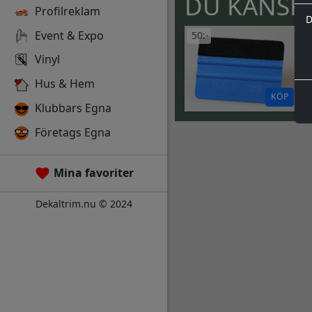
DU KANSKE
Profilreklam
D
Event & Expo
50:-
Vinyl
Hus & Hem
KÖP
Klubbars Egna
Företags Egna
Mina favoriter
Dekaltrim.nu © 2024