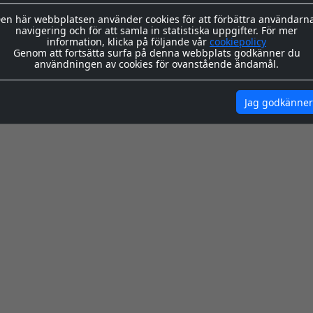
 OCKSÅ BEHÖVER...
en här webbplatsen använder cookies för att förbättra användarn
navigering och för att samla in statistiska uppgifter. För mer
169:-
280:-
100:-
information, klicka på följande vår
cookiepolicy
Genom att fortsätta surfa på denna webbplats godkänner du
användningen av cookies för ovanstående ändamål.
KÖP
KÖP
Jag godkänner