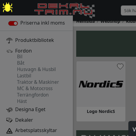
Hemsida
Webshop
Klub
Priserna inkl moms
Produktbibliotek
Fordon
Bil
Båt
Husvagn & Husbil
Lastbil
Traktor & Maskiner
MC & Motocross
Terrängfordon
Häst
Designa Eget
Logo NordicS
Dekaler
Gå till Logo NordicS
V
Arbetsplatsskyltar