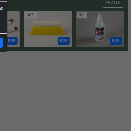
SE ALLA
as
365:-
69:-
KÖP
KÖP
KÖP