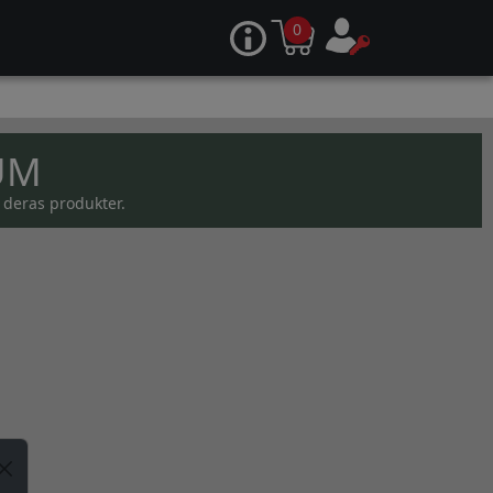
0
UM
 deras produkter.