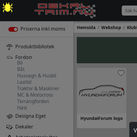
Hemsida
Webshop
Klub
Priserna inkl moms
Produktbibliotek
Fordon
Bil
Båt
Husvagn & Husbil
Lastbil
Traktor & Maskiner
MC & Motocross
Terrängfordon
Häst
Designa Eget
HyundaiForum logo
Dekaler
V
Gå till HyundaiForum logo