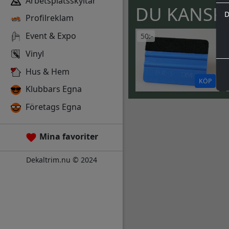
Arbetsplatsskyltar
DU KANSKE
D
Profilreklam
Event & Expo
50:-
Vinyl
Hus & Hem
KÖP
Klubbars Egna
Företags Egna
Mina favoriter
Dekaltrim.nu © 2024