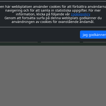
 OCKSÅ BEHÖVER...
en här webbplatsen använder cookies för att förbättra användarn
navigering och för att samla in statistiska uppgifter. För mer
information, klicka på följande vår
cookiepolicy
169:-
280:-
100:-
Genom att fortsätta surfa på denna webbplats godkänner du
användningen av cookies för ovanstående ändamål.
Jag godkänner
KÖP
KÖP