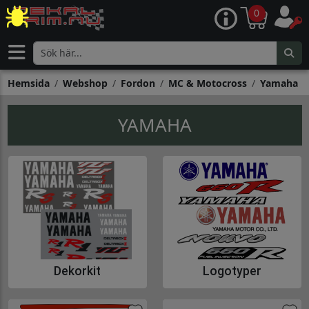
0
Hemsida
Webshop
Fordon
MC & Motocross
Yamaha
YAMAHA
Dekorkit
Logotyper
Gå till Dekorkit
Gå till Logotyper