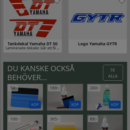
Tankdekal Yamaha DT 50
Logo Yamaha GYTR
Laminerade dekaler. Går att få till Svart modell, skriv detta i kommentarsfältet.
Gå till Tankdekal Yamaha DT 50
Gå till Logo Yamaha GYTR
DU KANSKE OCKSÅ
SE
BEHÖVER...
ALLA
50:-
169:-
280:-
KÖP
KÖP
KÖP
100:-
365:-
69:-