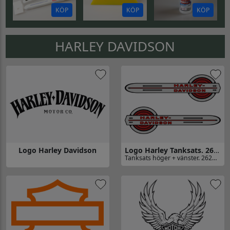
KÖP
KÖP
KÖP
HARLEY DAVIDSON
Logo Harley Davidson
Logo Harley Tanksats. 262mm långa
Tanksats höger + vänster. 262mm långa. Men går att få i andra storlekar.
Gå till Logo Harley Tanksats. 
Gå till Logo Harley Davidson