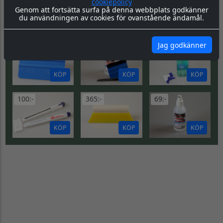
cookiepolicy
DU KANSKE OCKSÅ
Genom att fortsätta surfa på denna webbplats godkänner
SE
du användningen av cookies för ovanstående ändamål.
BEHÖVER...
ALLA
Jag godkänner
50:-
169:-
280:-
KÖP
KÖP
KÖP
100:-
365:-
69:-
KÖP
KÖP
KÖP