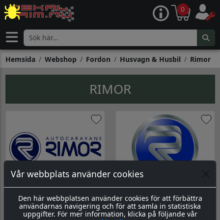
0
Hemsida
Webshop
Fordon
Husvagn & Husbil
Rimor
RIMOR
Vår webbplats använder cookies
Logo Rimor
Logo Rimor
Den här webbplatsen använder cookies för att förbättra
Datorskuren dekal Logo Rimor
Printad dekal Logo Rimor
användarnas navigering och för att samla in statistiska
Gå till Logo Rimor
Gå till Logo Rimor
uppgifter. För mer information, klicka på följande vår