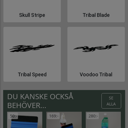
Skull Stripe
Tribal Blade
Gå till Skull Stripe
Gå till Tribal Blade
Tribal Speed
Voodoo Tribal
Gå till Tribal Speed
Gå till Voodoo Tribal
DU KANSKE OCKSÅ
SE
BEHÖVER...
ALLA
50:-
169:-
280:-