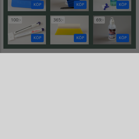
KÖP
KÖP
KÖP
100:-
365:-
69:-
KÖP
KÖP
KÖP
MOTORHUV
Motorhuvsdekor
Motorhuvsdekor
Gå till Motorhuvsdekor
Gå till Motorhuvsdekor