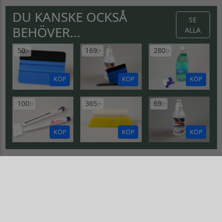
DU KANSKE OCKSÅ
SE
BEHÖVER...
ALLA
50:-
169:-
280:-
KÖP
KÖP
KÖP
100:-
365:-
69:-
KÖP
KÖP
KÖP
SNAZZIE