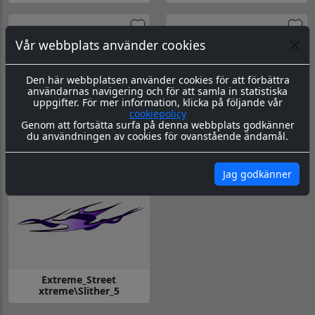
Gå till Extreme_Street xtreme\Slither_1
Gå till Extreme_Street xtreme\Sl
Vår webbplats använder cookies
Den här webbplatsen använder cookies för att förbättra
användarnas navigering och för att samla in statistiska
uppgifter. För mer information, klicka på följande vår
cookiepolicy
Genom att fortsätta surfa på denna webbplats godkänner
Extreme_Street
Extreme_Street
du användningen av cookies för ovanstående ändamål.
xtreme\Slither_3
xtreme\Slither_4
Gå till Extreme_Street xtreme\Slither_3
Gå till Extreme_Street xtreme\Sl
Jag godkänner
Extreme_Street
xtreme\Slither_5
Gå till Extreme_Street xtreme\Slither_5