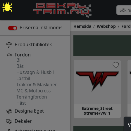
Hemsida
Webshop
Ford
Priserna inkl moms
Produktbibliotek
Fordon
Bil
Båt
Husvagn & Husbil
Lastbil
Traktor & Maskiner
MC & Motocross
Terrängfordon
Häst
Extreme_Street
Designa Eget
xtreme\Vw_1
Gå till Extreme_Street xtrem
G
Dekaler
V