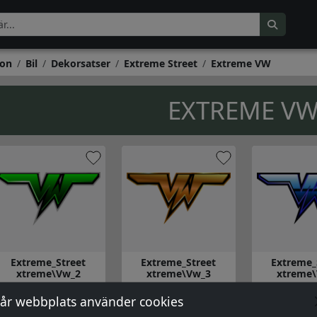
on
Bil
Dekorsatser
Extreme Street
Extreme VW
EXTREME V
Extreme_Street
Extreme_Street
Extreme_
xtreme\Vw_2
xtreme\Vw_3
xtreme
e\Vw_1
å till Extreme_Street xtreme\Vw_2
Gå till Extreme_Street xtreme\Vw_3
Gå till Extre
år webbplats använder cookies