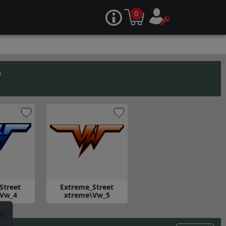
0
W
Street
Extreme_Street
\Vw_4
xtreme\Vw_5
me_Street xtreme\Vw_4
Gå till Extreme_Street xtreme\Vw_5