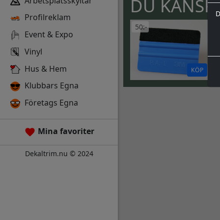
DU KANSKE
Arbetsplatsskyltar
D
Profilreklam
50:-
Event & Expo
Vinyl
Hus & Hem
KÖP
Klubbars Egna
Företags Egna
Mina favoriter
Dekaltrim.nu © 2024