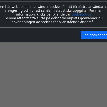
 OCKSÅ BEHÖVER...
en här webbplatsen använder cookies för att förbättra användarn
navigering och för att samla in statistiska uppgifter. För mer
169:-
280:-
100:-
information, klicka på följande vår
cookiepolicy
Genom att fortsätta surfa på denna webbplats godkänner du
användningen av cookies för ovanstående ändamål.
KÖP
KÖP
Jag godkänner