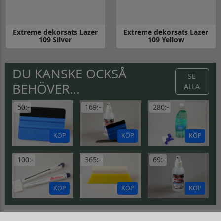
Extreme dekorsats Lazer
Extreme dekorsats Lazer
109 Silver
109 Yellow
Gå till Extreme dekorsats Lazer 109 Silver
Gå till Extreme dekorsats Lazer
DU KANSKE OCKSÅ
SE
BEHÖVER...
ALLA
50:-
169:-
280:-
KÖP
KÖP
KÖP
100:-
365:-
69:-
KÖP
KÖP
KÖP