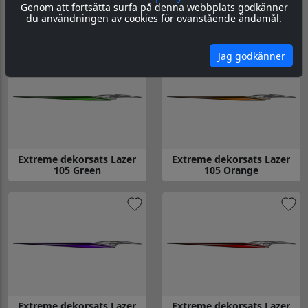
Genom att fortsätta surfa på denna webbplats godkänner
Extreme dekorsats Lazer
Extreme dekorsats Lazer
du användningen av cookies för ovanstående ändamål.
104 Yellow
105 Blue
Gå till Extreme dekorsats Lazer 104 Yellow
Gå till Extreme dekorsats Lazer
Jag godkänner
Extreme dekorsats Lazer
Extreme dekorsats Lazer
105 Green
105 Orange
Gå till Extreme dekorsats Lazer 105 Green
Gå till Extreme dekorsats Laze
Extreme dekorsats Lazer
Extreme dekorsats Lazer