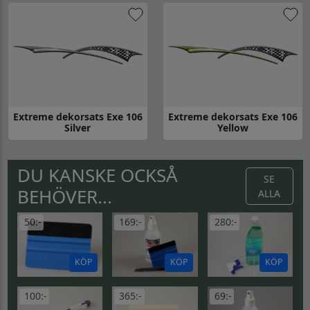
Extreme dekorsats Exe 106
Extreme dekorsats Exe 106
Silver
Yellow
Gå till Extreme dekorsats Exe 106 Silver
Gå till Extreme dekorsats Exe 1
DU KANSKE OCKSÅ
SE
BEHÖVER...
ALLA
50:-
169:-
280:-
KÖP
KÖP
KÖP
100:-
365:-
69:-