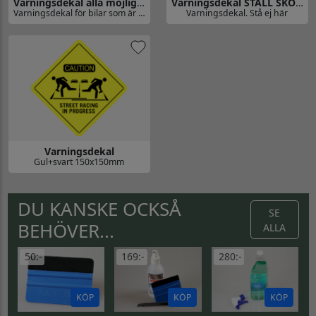
Varningsdekal alla möjliga larm
Varningsdekal STÄLL SKORNA HÄR!
Varningsdekal för bilar som är utrustade med alla världens stöldskydd och spårningssystem.
Varningsdekal. Stå ej här
Gå till Varningsdekal alla möjliga larm
Gå till Varningsdekal STÄLL S
Varningsdekal
Gul+svart 150x150mm
Gå till Varningsdekal
DU KANSKE OCKSÅ
SE
BEHÖVER...
ALLA
50:-
169:-
280:-
KÖP
KÖP
KÖP