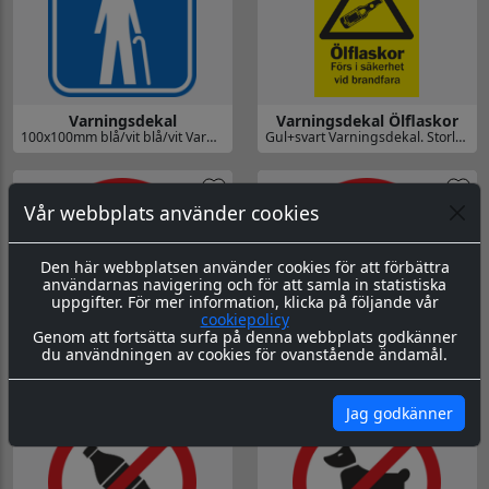
Varningsdekal
Varningsdekal Ölflaskor
100x100mm blå/vit blå/vit Varningsdekal.
Gul+svart Varningsdekal. Storlek 210x297mm
Gå till Varningsdekal
Gå till Varningsdekal Ölflaskor
Vår webbplats använder cookies
Den här webbplatsen använder cookies för att förbättra
användarnas navigering och för att samla in statistiska
uppgifter. För mer information, klicka på följande vår
cookiepolicy
Genom att fortsätta surfa på denna webbplats godkänner
Rökning förbjuden
Glass förbjuden
du användningen av cookies för ovanstående ändamål.
100x100mm vit/röd/svart Varningsdekal.
100x100mm vit/röd/svart Varningsdekal.
Gå till Rökning förbjuden
Gå till Glass förbjuden
Jag godkänner