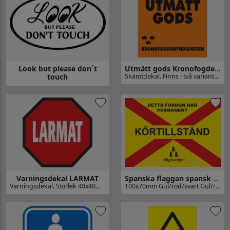
Look but please don´t
Utmätt gods Kronofogdemyndigheten
touch
Skämtdekal. Finns i två varianter. Pytteliten (70x70mm) alternativt datorskuren för exempelvis bakruta. Denna har storlek 700x700mm
Gå till Utmätt gods Kronofogd
Gå till Look but please don´t touch
Varningsdekal LARMAT
Spanska flaggan spansk flagga körförbud
Varningsdekal. Storlek 40x40mm.
100x70mm Gul/röd/svart Gul/röd/svart Varningsdekal.
Gå till Varningsdekal LARMAT
Gå till Spanska flaggan spansk 