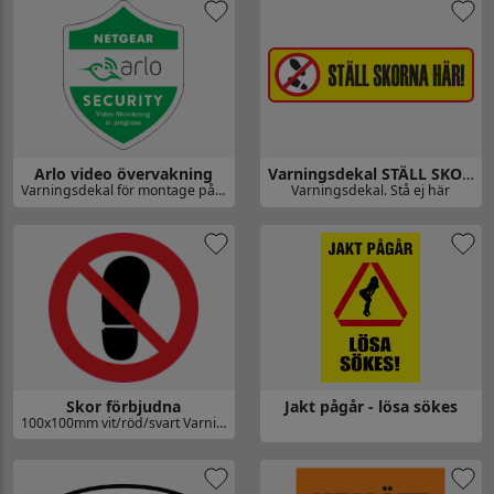
Arlo video övervakning
Varningsdekal STÄLL SKORNA HÄR!
Varningsdekal för montage på fönster. Dessa är enkelsida för montage på utsida.
Varningsdekal. Stå ej här
Gå till Arlo video övervakning
Gå till Varningsdekal STÄLL S
Skor förbjudna
Jakt pågår - lösa sökes
100x100mm vit/röd/svart Varningsdekal.
Gå till Skor förbjudna
Gå till Jakt pågår - lösa sökes