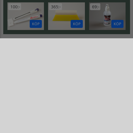
100:-
365:-
69:-
KÖP
KÖP
KÖP
DEKALARK
A1 Logoark Blandade loggos
A4 Logoark Blandade loggos
Dekalark 26x17cm. Blandade logotyper på dekalark. dekalerna är utstansade. Inte samma höga kvalité som på våra övriga dekaler.
Dekalark 26x17cm. Blandade logotyper på dekalark. dekalerna är utstansade. Inte samma höga kvalité som på våra övriga dekaler.
Gå till A1 Logoark Blandade loggos
Gå till A4 Logoark Blandade log