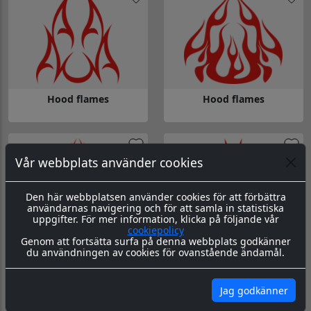
Hood flames
Hood flames
Gå till Hood flames
Gå till Hood flames
Vår webbplats använder cookies
Den här webbplatsen använder cookies för att förbättra
användarnas navigering och för att samla in statistiska
uppgifter. För mer information, klicka på följande vår
cookiepolicy
Genom att fortsätta surfa på denna webbplats godkänner
Hood flames
Hood flames
du användningen av cookies för ovanstående ändamål.
Gå till Hood flames
Gå till Hood flames
Jag godkänner