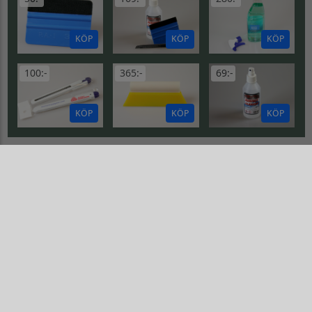
KÖP
KÖP
KÖP
100:-
365:-
69:-
KÖP
KÖP
KÖP
MULICOLORFLAMES
Flerfärgs flames
Flerfärgs flames