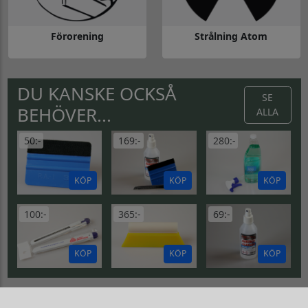
Förorening
Strålning Atom
Gå till Förorening
Gå till Strålning Atom
DU KANSKE OCKSÅ
SE
BEHÖVER...
ALLA
50:-
169:-
280:-
KÖP
KÖP
KÖP
100:-
365:-
69:-
KÖP
KÖP
KÖP
ÖVRIGT