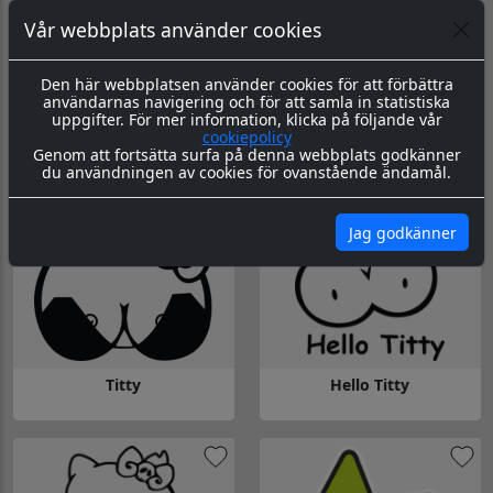
Vår webbplats använder cookies
Den här webbplatsen använder cookies för att förbättra
användarnas navigering och för att samla in statistiska
uppgifter. För mer information, klicka på följande vår
cookiepolicy
Kitty Handgranat
Kitty Muffins
Genom att fortsätta surfa på denna webbplats godkänner
du användningen av cookies för ovanstående ändamål.
Gå till Kitty Handgranat
Gå till Kitty Muffins
Jag godkänner
Titty
Hello Titty
Gå till Titty
Gå till Hello Titty