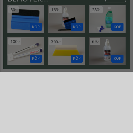
50:-
169:-
280:-
KÖP
KÖP
KÖP
100:-
365:-
69:-
KÖP
KÖP
KÖP
DRIFTING