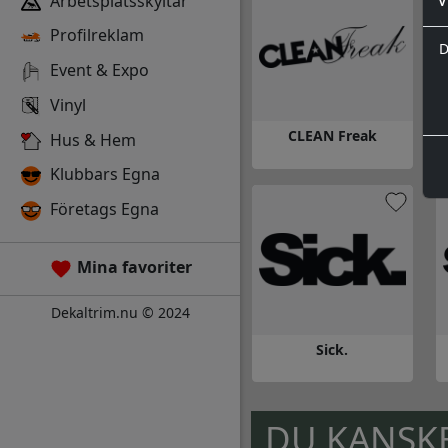
Arbetsplatsskyltar
Profilreklam
D
Event & Expo
Vinyl
CLEAN Freak
Hus & Hem
Klubbars Egna
Gå till CLEAN Freak
Gå
Företags Egna
Mina favoriter
Dekaltrim.nu © 2024
Sick.
Gå till Sick.
Gå
DU KANSKE