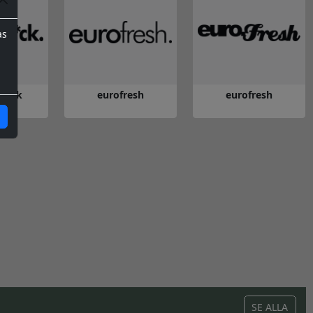
as
 f*ck
eurofresh
eurofresh
s f*ck
Gå till eurofresh
Gå till eurofresh
SE ALLA