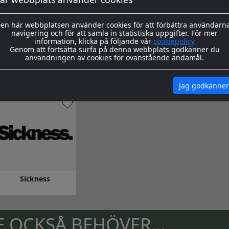
en här webbplatsen använder cookies för att förbättra användarn
navigering och för att samla in statistiska uppgifter. För mer
information, klicka på följande vår
cookiepolicy
Genom att fortsätta surfa på denna webbplats godkänner du
användningen av cookies för ovanstående ändamål.
SO FRESH!
FRESH
clean as
Jag godkänner
 till SO FRESH!
Gå till FRESH
Gå till clean a
Sickness
 till Sickness
 OCKSÅ BEHÖVER...