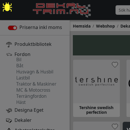
Hemsida
Webshop
Deka
Priserna inkl moms
Produktbibliotek
Fordon
Bil
Båt
Husvagn & Husbil
Lastbil
Traktor & Maskiner
MC & Motocross
Terrängfordon
Häst
Tershine swedish
Designa Eget
perfection
Gå till Tershine swedish perf
Gå
Dekaler
V