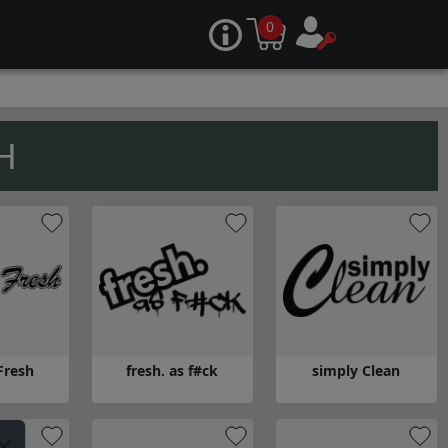
0
H
Fresh
fresh. as f#ck
simply Clean
 Fresh
Gå till fresh. as f#ck
Gå till simply Clean