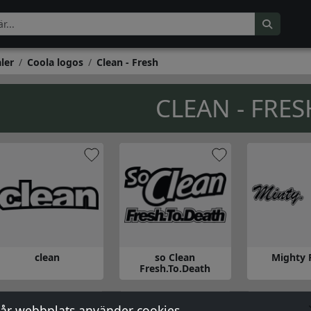
ler
Coola logos
Clean - Fresh
CLEAN - FRES
clean
so Clean
Mighty 
Fresh.To.Death
ection
 till clean
Gå till so Clean Fresh.To.Death
Gå till Mighty
år webbplats använder cookies