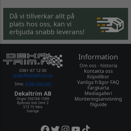
Då vi tillverkar allt på
plats hos oss, kan vi
erbjuda snabb leverans!
Information
Om oss - historia
0381-67 12 00
Kontakta oss
order@dekaltrim.nu
Köpvillkor
Vanliga frågor FAQ
Sms:
0700-436 000
Färgkarta
Dekaltrim AB
Mediagalleri
Monteringsanvisning
Orgnr. 556768-1589
Rydsnäs Ind. Omr 2
filguide
573 75 Ydre
Sverige