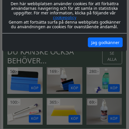
Den här webbplatsen använder cookies för att förbättra
underlättar monteringen. Appliceringstapen tas bort efter
användarnas navigering och för att samla in statistiska
montering, och kvar sitter då endast dekalen.
uppgifter. För mer information, klicka på följande vår
Montering:
Montageanvisning hittar du
här
cookiepolicy
Genom att fortsätta surfa på denna webbplats godkänner
Skötsel & Hållbarhet:
Läs igenom våra instruktioner före
du användningen av cookies för ovanstående ändamål.
och efter montage
här
Jag godkänner
DU KANSKE OCKSÅ
SE
BEHÖVER...
ALLA
50:-
169:-
280:-
KÖP
KÖP
KÖP
100:-
365:-
69:-
KÖP
KÖP
KÖP