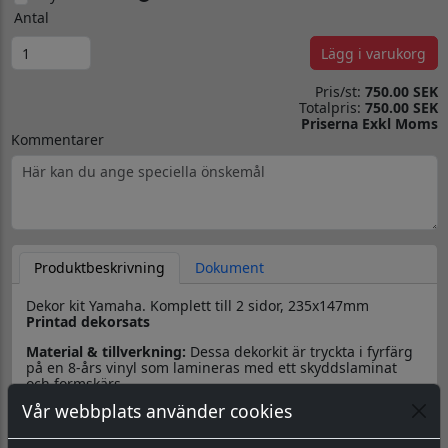
Antal
Lägg i varukorg
Pris/st:
750.00 SEK
Totalpris:
750.00 SEK
Priserna Exkl Moms
Kommentarer
Produktbeskrivning
Dokument
Dekor kit Yamaha. Komplett till 2 sidor, 235x147mm
Printad dekorsats
Material & tillverkning:
Dessa dekorkit är tryckta i fyrfärg
på en 8-års vinyl som lamineras med ett skyddslaminat
och formskärs.
Vår webbplats använder cookies
Leverans:
Det ingår två dekaler, en till höger resp. vänster
sida. Dekalerna levereras redo för montage, med
appliceringstape över som håller ihop dekalen, och