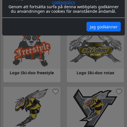
cookiepolicy
Genom att fortsätta surfa på denna webbplats godkänner
du användningen av cookies för ovanstående ändamål.
Logo Ski-doo mach z
Logo Ski-doo
Gå till Logo Ski-doo mach z
Gå till Logo Ski-doo
Jag godkänner
Logo Ski-doo freestyle
Logo Ski-doo rotax
Gå till Logo Ski-doo freestyle
Gå till Logo Ski-doo rotax