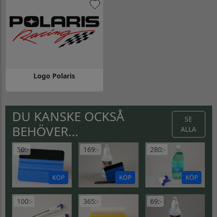
Logo Polaris
Gå till Logo Polaris
DU KANSKE OCKSÅ
SE
BEHÖVER...
ALLA
50:-
169:-
280:-
KÖP
KÖP
KÖP
100:-
365:-
69:-