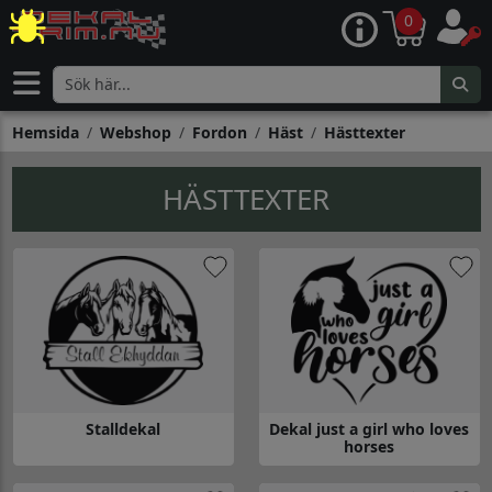
0
Hemsida
Webshop
Fordon
Häst
Hästtexter
HÄSTTEXTER
Stalldekal
Dekal just a girl who loves
horses
Gå till Stalldekal
Gå till Dekal just a girl who lov