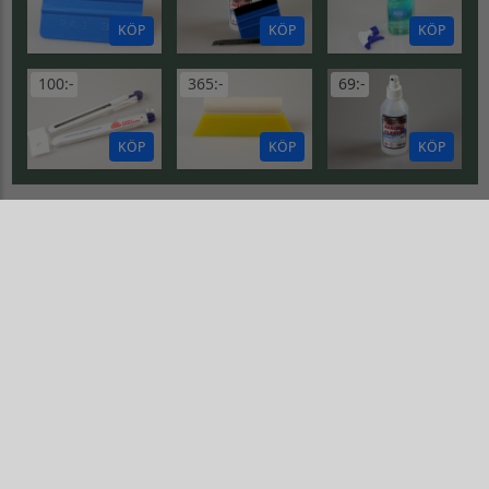
KÖP
KÖP
KÖP
100:-
365:-
69:-
KÖP
KÖP
KÖP
HÄSTTEXTER
Dekal Häst
Dekal Häst
Gå till Dekal Häst
Gå till Dekal Häst