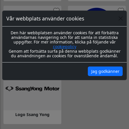
Gå till Logo Sang Yong
Gå till Logo Sang Yong
Vår webbplats använder cookies
Den här webbplatsen använder cookies för att förbättra
användarnas navigering och för att samla in statistiska
uppgifter. För mer information, klicka på följande vår
cookiepolicy
Genom att fortsätta surfa på denna webbplats godkänner
Logo Ssang Yong
Logo Ssang Yong
du användningen av cookies för ovanstående ändamål.
Gå till Logo Ssang Yong
Gå till Logo Ssang Yong
Jag godkänner
Logo Ssang Yong
Gå till Logo Ssang Yong