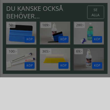
DU KANSKE OCKSÅ
SE
BEHÖVER...
ALLA
50:-
169:-
280:-
KÖP
KÖP
KÖP
100:-
365:-
69:-
KÖP
KÖP
KÖP
SUBARU