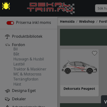
Hemsida
Webshop
Ford
Priserna inkl moms
Produktbibliotek
Fordon
Bil
Båt
Husvagn & Husbil
Lastbil
Traktor & Maskiner
MC & Motocross
Terrängfordon
Häst
Dekorsats Peugeot
Designa Eget
Gå till Dekorsats Peugeot
Dekaler
V