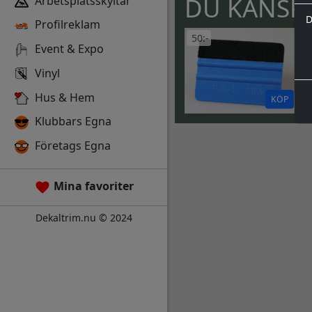
DU KANSKE
Arbetsplatsskyltar
D
Profilreklam
50:-
Event & Expo
Vinyl
Hus & Hem
KÖP
Klubbars Egna
Företags Egna
Mina favoriter
Dekaltrim.nu © 2024