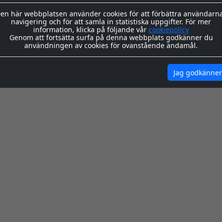
 OCKSÅ BEHÖVER...
en här webbplatsen använder cookies för att förbättra användarn
navigering och för att samla in statistiska uppgifter. För mer
169:-
280:-
100:-
information, klicka på följande vår
cookiepolicy
Genom att fortsätta surfa på denna webbplats godkänner du
användningen av cookies för ovanstående ändamål.
KÖP
KÖP
Jag godkänner