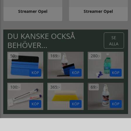
Streamer Opel
Streamer Opel
Gå till Streamer Opel
Gå till Streamer Opel
DU KANSKE OCKSÅ
SE
BEHÖVER...
ALLA
50:-
169:-
280:-
KÖP
KÖP
KÖP
100:-
365:-
69:-
KÖP
KÖP
KÖP
DEKORSATSER