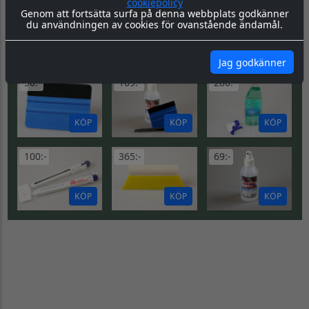
cookiepolicy
Gå till Dekorsats Opel Combo
Gå till Dekorsats Opel Vivaro
Genom att fortsätta surfa på denna webbplats godkänner
du användningen av cookies för ovanstående ändamål.
DU KANSKE OCKSÅ
SE
BEHÖVER...
ALLA
Jag godkänner
50:-
169:-
280:-
KÖP
KÖP
KÖP
100:-
365:-
69:-
KÖP
KÖP
KÖP