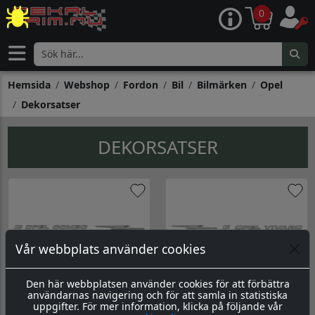
0
Hemsida
Webshop
Fordon
Bil
Bilmärken
Opel
Dekorsatser
DEKORSATSER
Vår webbplats använder cookies
Den här webbplatsen använder cookies för att förbättra
Dekorsats Opel Combo
Dekorsats Opel Vivaro
användarnas navigering och för att samla in statistiska
Dekorsats För Opel Combo. Dessa dekaler är skurna i Silvermetallic + antracitgrå.
Dekorsats För Opel Vivaro. Dessa dekaler är skurna i Silvermetallic + antracitgrå.
uppgifter. För mer information, klicka på följande vår