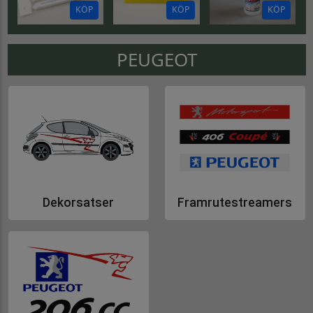
KÖP
KÖP
KÖP
PEUGEOT
Dekorsatser
Framrutestreamers
Gå till Dekorsatser
Gå till Framrutestreamers