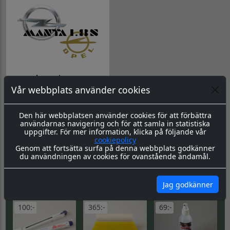
Logotyper
Vår webbplats använder cookies
Gå till Logotyper
DU KANSKE OCKSÅ
Den här webbplatsen använder cookies för att förbättra
SE
användarnas navigering och för att samla in statistiska
BEHÖVER...
ALLA
uppgifter. För mer information, klicka på följande vår
cookiepolicy
Genom att fortsätta surfa på denna webbplats godkänner
50:-
169:-
280:-
du användningen av cookies för ovanstående ändamål.
KÖP
KÖP
KÖP
Jag godkänner
100:-
365:-
69:-