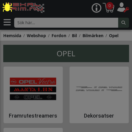
0
Hemsida
Webshop
Fordon
Bil
Bilmärken
Opel
OPEL
Framrutestreamers
Dekorsatser
Gå till Framrutestreamers
Gå till Dekorsatser