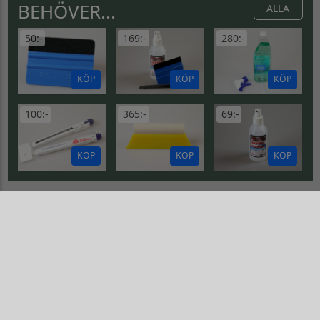
BEHÖVER...
ALLA
50:-
169:-
280:-
KÖP
KÖP
KÖP
100:-
365:-
69:-
KÖP
KÖP
KÖP
JEEP