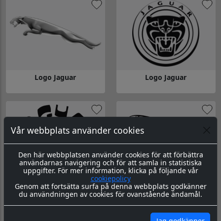
Logo Jaguar
Logo Jaguar
Gå till Logo Jaguar
Gå till Logo Jaguar
Vår webbplats använder cookies
Den här webbplatsen använder cookies för att förbättra
användarnas navigering och för att samla in statistiska
uppgifter. För mer information, klicka på följande vår
cookiepolicy
Logo Jaguar
Logo Jaguar
Genom att fortsätta surfa på denna webbplats godkänner
du användningen av cookies för ovanstående ändamål.
Gå till Logo Jaguar
Gå till Logo Jaguar
Jag godkänner