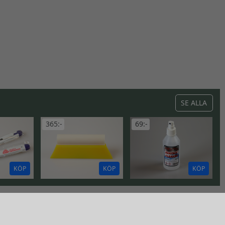
SE ALLA
365:-
69:-
KÖP
KÖP
KÖP