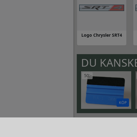
Logo Chrysler SRT4
Gå till Logo Chrysler SRT4
Gå
DU KANSKE
50:-
KÖP