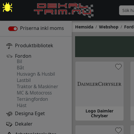
Hemsida
Webshop
Ford
Priserna inkl moms
Produktbibliotek
Fordon
Bil
Båt
Husvagn & Husbil
Lastbil
Traktor & Maskiner
MC & Motocross
Terrängfordon
Häst
Logo Daimler
Designa Eget
Chrylser
Gå till Logo Daimler Chrylser
Gå
Dekaler