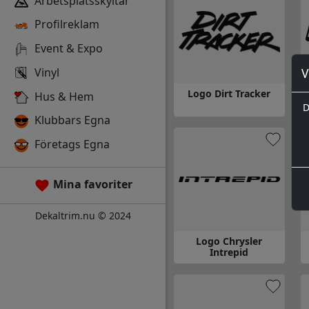
Arbetsplatsskyltar
Profilreklam
Event & Expo
Vinyl
V
Logo Dirt Tracker
Hus & Hem
D
Klubbars Egna
Gå till Logo Dirt Tracker
Gå
Företags Egna
Mina favoriter
Dekaltrim.nu © 2024
Logo Chrysler
Intrepid
Gå till Logo Chrysler Intrepid
Gå