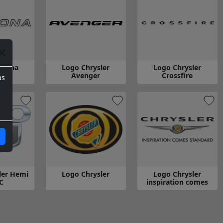
ytona
Logo Chrysler
Logo Chrysler
Avenger
Crossfire
as
Daytona
Gå till Logo Chrysler Avenger
Gå till Logo Chrysler Cross
ler Hemi
Logo Chrysler
Logo Chrysler
C
inspiration comes
standard
Chrysler Hemi 300 C
Gå till Logo Chrysler
Gå till Logo Chrysler ins