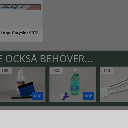
Logo Chrysler SRT8
 till Logo Chrysler SRT8
 OCKSÅ BEHÖVER...
169:-
280:-
100:-
KÖP
KÖP
CITROEN