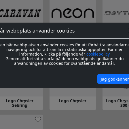
år webbplats använder cookies
Logo Caravan
Logo Neon
Logo Da
en här webbplatsen använder cookies för att förbättra användarn
navigering och för att samla in statistiska uppgifter. För mer
 till Logo Caravan
Gå till Logo Neon
Gå till Logo 
information, klicka på följande vår
cookiepolicy
Genom att fortsätta surfa på denna webbplats godkänner du
användningen av cookies för ovanstående ändamål.
Jag godkänner
Logo Chrysler
Logo Chrysler
Logo Chrys
Sebring
300 
 till Logo Chrysler Sebring
Gå till Logo Chrysler
Gå till Logo 