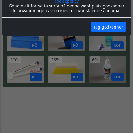
cookiepolicy
DU KANSKE OCKSÅ
Genom att fortsätta surfa på denna webbplats godkänner
SE
du användningen av cookies för ovanstående ändamål.
BEHÖVER...
ALLA
Jag godkänner
50:-
169:-
280:-
KÖP
KÖP
KÖP
100:-
365:-
69:-
KÖP
KÖP
KÖP