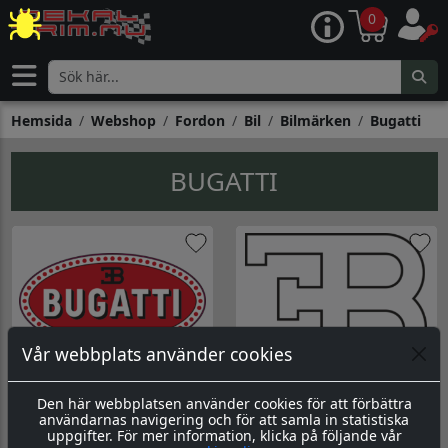
0
Hemsida
Webshop
Fordon
Bil
Bilmärken
Bugatti
BUGATTI
Vår webbplats använder cookies
Logo Bugatti
Logo Bugatti
Den här webbplatsen använder cookies för att förbättra
användarnas navigering och för att samla in statistiska
Gå till Logo Bugatti
Gå till Logo Bugatti
uppgifter. För mer information, klicka på följande vår