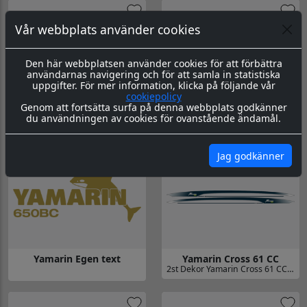
Vår webbplats använder cookies
Den här webbplatsen använder cookies för att förbättra
användarnas navigering och för att samla in statistiska
uppgifter. För mer information, klicka på följande vår
cookiepolicy
Genom att fortsätta surfa på denna webbplats godkänner
Yamarin Egen text
Yamarin Egen text
du användningen av cookies för ovanstående ändamål.
Gå till Yamarin Egen text
Gå till Yamarin Egen text
Jag godkänner
Yamarin Egen text
Yamarin Cross 61 CC
2st Dekor Yamarin Cross 61 CC 5870x300mm
Gå till Yamarin Cross 61 CC
Gå till Yamarin Egen text