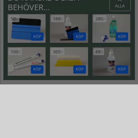
BEHÖVER...
ALLA
50:-
169:-
280:-
KÖP
KÖP
KÖP
100:-
365:-
69:-
KÖP
KÖP
KÖP
SUNSEEKER