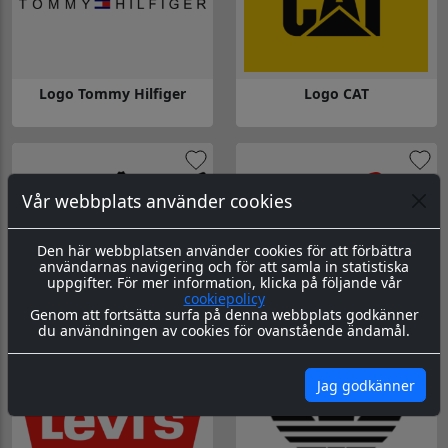
Logo Tommy Hilfiger
Logo CAT
Gå till Logo Tommy Hilfiger
Gå till Logo CAT
Vår webbplats använder cookies
Den här webbplatsen använder cookies för att förbättra
användarnas navigering och för att samla in statistiska
uppgifter. För mer information, klicka på följande vår
cookiepolicy
Logo Puma
Logo Ray-Ban
Genom att fortsätta surfa på denna webbplats godkänner
du användningen av cookies för ovanstående ändamål.
Gå till Logo Puma
Gå till Logo Ray-Ban
Jag godkänner