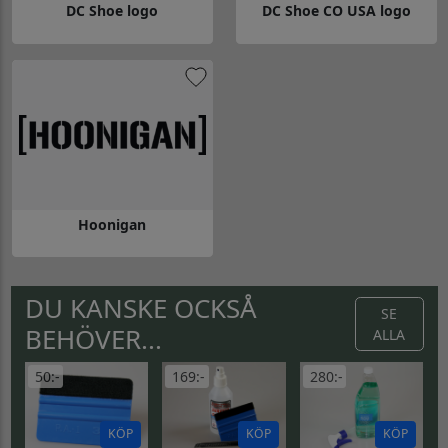
DC Shoe logo
DC Shoe CO USA logo
Gå till DC Shoe logo
Gå till DC Shoe CO USA logo
Hoonigan
Gå till Hoonigan
DU KANSKE OCKSÅ
SE
BEHÖVER...
ALLA
50:-
169:-
280:-
KÖP
KÖP
KÖP