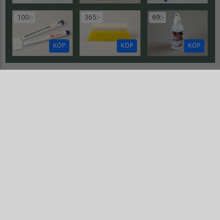
100:-
365:-
69:-
KÖP
KÖP
KÖP
MAT
Logo Sibylla
Logo Lion Bar lång
Gå till Logo Sibylla
Gå till Logo Lion Bar lång