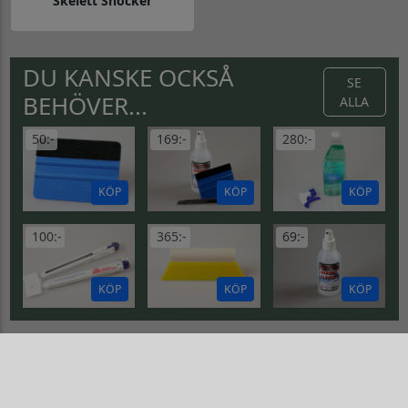
Skelett Shocker
Gå till Skelett Shocker
DU KANSKE OCKSÅ
SE
BEHÖVER...
ALLA
50:-
169:-
280:-
KÖP
KÖP
KÖP
100:-
365:-
69:-
KÖP
KÖP
KÖP
FJÄRILAR & INSEKTER