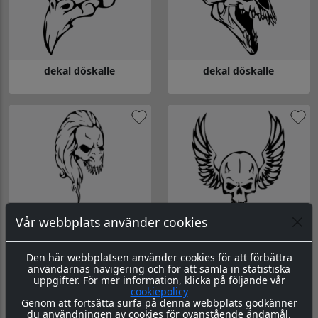
dekal döskalle
dekal döskalle
Gå till dekal döskalle
Gå till dekal döskalle
Vår webbplats använder cookies
dekal döskalle
dekal döskalle
Gå till dekal döskalle
Gå till dekal döskalle
Den här webbplatsen använder cookies för att förbättra
användarnas navigering och för att samla in statistiska
uppgifter. För mer information, klicka på följande vår
cookiepolicy
Genom att fortsätta surfa på denna webbplats godkänner
du användningen av cookies för ovanstående ändamål.