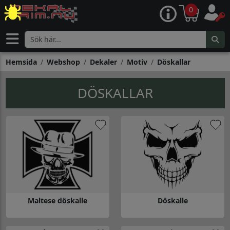
0
Hemsida
Webshop
Dekaler
Motiv
Döskallar
DÖSKALLAR
Maltese döskalle
Döskalle
Gå till Maltese döskalle
Gå till Döskalle