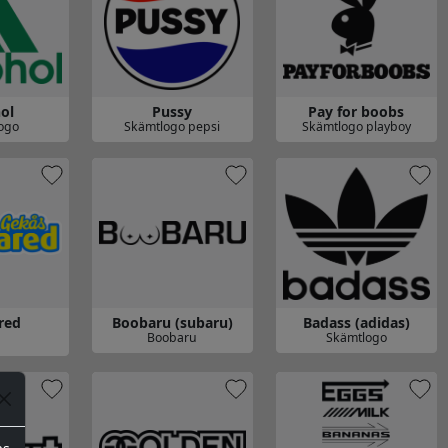
ol
Pussy
Pay for boobs
ogo
Skämtlogo pepsi
Skämtlogo playboy
Gå till Pussy
Gå till Pay for boobs
red
Boobaru (subaru)
Badass (adidas)
Boobaru
Skämtlogo
Gå till Boobaru (subaru)
Gå till Badass (adidas)
red