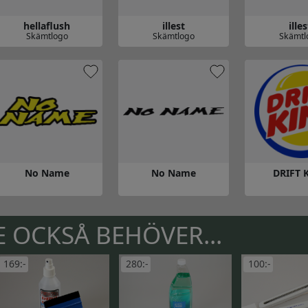
hellaflush
illest
illes
Skämtlogo
Skämtlogo
Skämtl
 till hellaflush
Gå till illest
Gå till illest
No Name
No Name
DRIFT 
å till No Name
Gå till No Name
Gå till DRIFT
 OCKSÅ BEHÖVER...
169:-
280:-
100:-