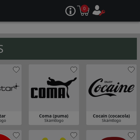
0
S
tar
Coma (puma)
Cocain (cocacola)
ogo
Skämtlogo
Skämtlogo
ar
Gå till Coma (puma)
Gå till Cocain (cocacola)