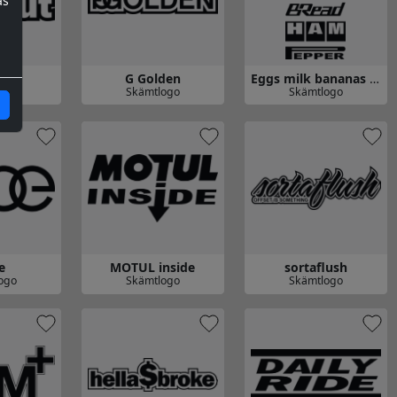
as
lut
G Golden
Eggs milk bananas bread ham pepper
ogo
Skämtlogo
Skämtlogo
t
Gå till G Golden
Gå till Eggs milk banana
e
MOTUL inside
sortaflush
ogo
Skämtlogo
Skämtlogo
Gå till MOTUL inside
Gå till sortaflush