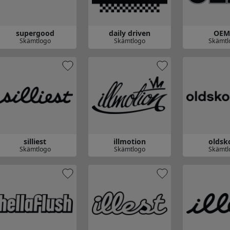
supergood
daily driven
OEM
Skämtlogo
Skämtlogo
Skämtl
å till supergood
Gå till daily driven
Gå till OEM+
silliest
illmotion
oldsk
Skämtlogo
Skämtlogo
Skämtl
 till silliest
Gå till illmotion
Gå till oldskoo