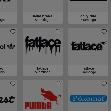
+
hella broke
daily ride
ogo
Skämtlogo
Skämtlogo
Gå till hella broke
Gå till daily ride
ool
fatlace
fatlace
ogo
Skämtlogo
Skämtlogo
l
Gå till fatlace
Gå till fatlace