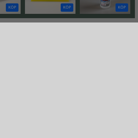
KÖP
KÖP
KÖP
H
Fresh
fresh. as f#ck
simply Clean
 Fresh
Gå till fresh. as f#ck
Gå till simply Clean