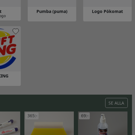
t
Pumba (puma)
Logo Pökomat
ogo
Gå till Pumba (puma)
Gå till Logo Pökomat
KING
 KING
SE ALLA
365:-
69:-