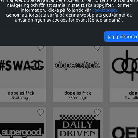
en här webbplatsen använder cookies för att förbättra användarn
navigering och för att samla in statistiska uppgifter. För mer
information, klicka på följande vår
cookiepolicy
Genom att fortsätta surfa på denna webbplats godkänner du
användningen av cookies för ovanstående ändamål.
Logo Harry
DUBWAY eurofresh
euros
Davidsson
Skämtlogo
Skämtl
Jag godkänner
Gå till DUBWAY eurofresh
Gå till euroslu
 till Logo Harry Davidsson
dope as f*ck
dope as f*ck
dop
Skämtlogo
Skämtlogo
Skämtl
 till dope as f*ck
Gå till dope as f*ck
Gå till dope