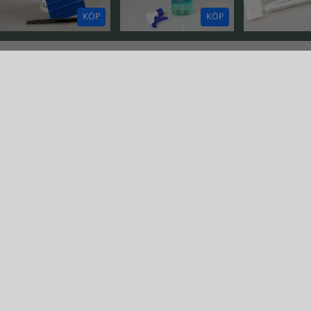
KÖP
KÖP
CLEAN - FRES
clean
so Clean
Mighty 
Fresh.To.Death
ection
 till clean
Gå till so Clean Fresh.To.Death
Gå till Mighty