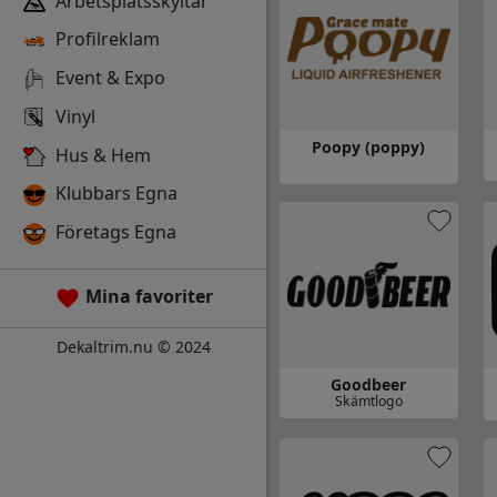
Arbetsplatsskyltar
Profilreklam
Event & Expo
Vinyl
Poopy (poppy)
Hus & Hem
Gå
Gå till Poopy (poppy)
Klubbars Egna
Företags Egna
Mina favoriter
Dekaltrim.nu © 2024
Goodbeer
Skämtlogo
Gå till Goodbeer
Gå