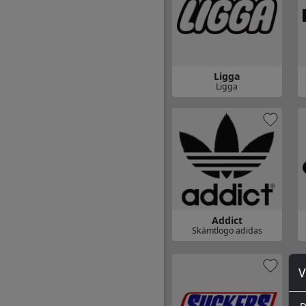
Ligga
Ligga
Gå till Ligga
Gå
Addict
Skämtlogo adidas
Gå till Addict
Gå
V