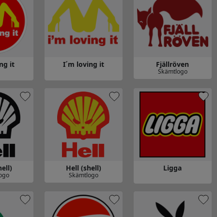
ng it
I´m loving it
Fjällröven
Skämtlogo
Gå till Fjällröven
ng it
Gå till I´m loving it
hell)
Hell (shell)
Ligga
ogo
Skämtlogo
ell)
Gå till Hell (shell)
Gå till Ligga