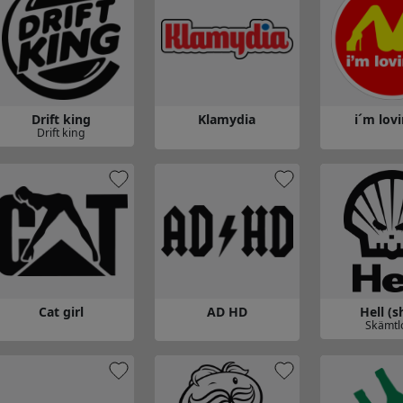
Drift king
Klamydia
i´m lovi
Drift king
 till Drift king
Gå till Klamydia
Gå till i´m lovi
Cat girl
AD HD
Hell (s
Skämtl
Gå till Hell (sh
 till Cat girl
Gå till AD HD