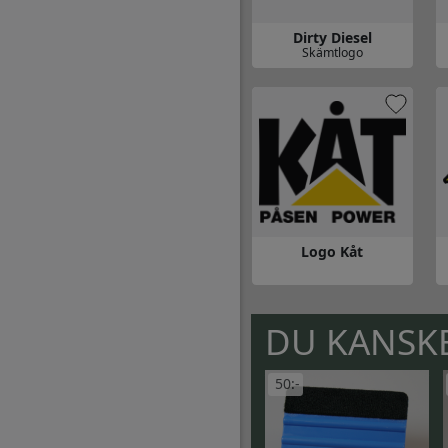
Dirty Diesel
Skämtlogo
Gå till Dirty Diesel
Gå
Logo Kåt
Gå till Logo Kåt
G
DU KANSKE
50:-