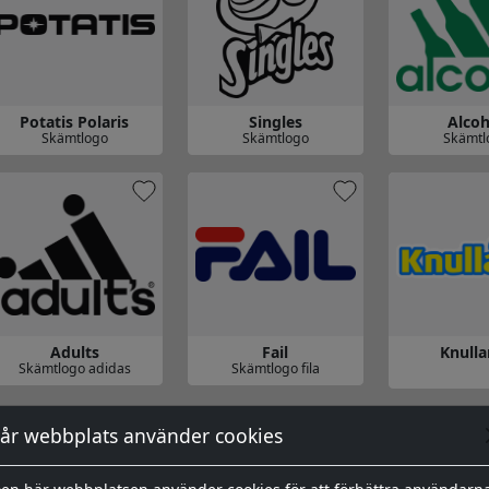
Potatis Polaris
Singles
Alcoh
Skämtlogo
Skämtlogo
Skämtl
 till Potatis Polaris
Gå till Singles
Gå till Alcohol
Adults
Fail
Knulla
Skämtlogo adidas
Skämtlogo fila
 till Adults
Gå till Fail
Gå till Knulla
år webbplats använder cookies