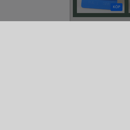
KÖP
Tershine swedish
perfection
Gå till Tershine swedish perf
Gå