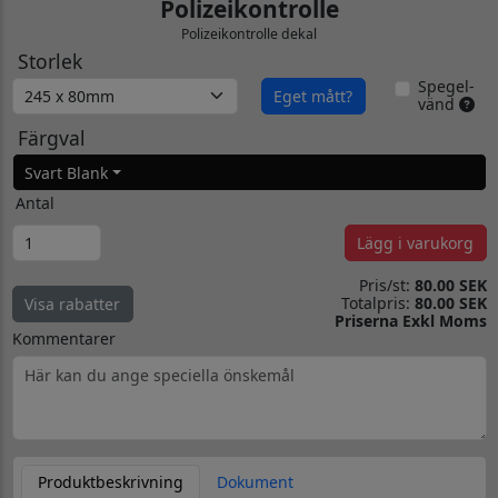
Polizeikontrolle
Polizeikontrolle dekal
Storlek
Spegel-
Eget mått?
vänd
Färgval
Svart Blank
Antal
Lägg i varukorg
Pris/st:
80.00 SEK
Totalpris:
80.00 SEK
Visa rabatter
Priserna Exkl Moms
Kommentarer
Produktbeskrivning
Dokument