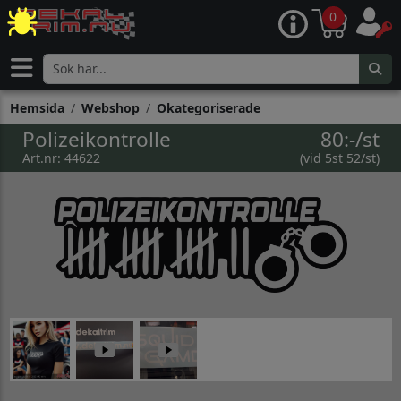
0
Hemsida
Webshop
Okategoriserade
Polizeikontrolle
80:-/st
Art.nr: 44622
(vid 5st 52/st)