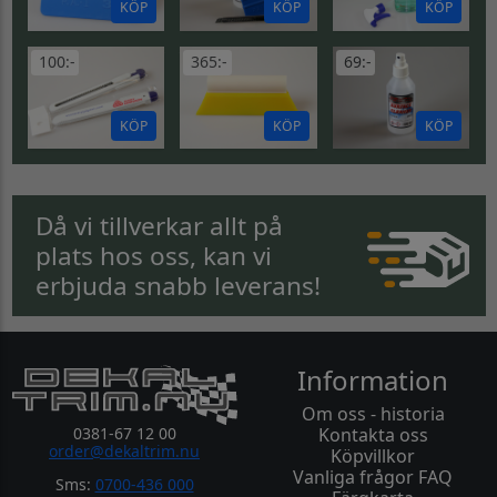
KÖP
KÖP
KÖP
100:-
365:-
69:-
KÖP
KÖP
KÖP
Då vi tillverkar allt på
plats hos oss, kan vi
erbjuda snabb leverans!
Information
Om oss - historia
0381-67 12 00
Kontakta oss
order@dekaltrim.nu
Köpvillkor
Vanliga frågor FAQ
Sms:
0700-436 000