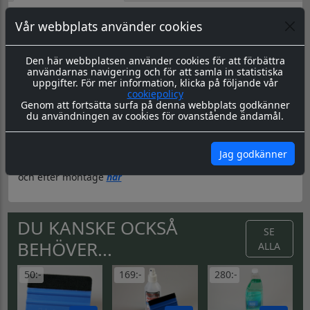
Polizeikontrolle dekal
Vår webbplats använder cookies
Datorskuren dekal / logo
Material & Tillverkning:
Dessa dekaler skärs ut i en 8-årig
genomfärgad kvalitetsfolie, som fäster på de flesta plana
Den här webbplatsen använder cookies för att förbättra
ytor.
användarnas navigering och för att samla in statistiska
uppgifter. För mer information, klicka på följande vår
Leverans:
Dekalen levereras redo för montage med
cookiepolicy
appliceringstape över som håller ihop dekalen, och
Genom att fortsätta surfa på denna webbplats godkänner
underlättar monteringen. Appliceringstapen tas bort efter
du användningen av cookies för ovanstående ändamål.
montering, och kvar sitter då endast dekalen.
Montering:
Montageanvisning hittar du
här
Jag godkänner
Skötsel & Hållbarhet:
Läs igenom våra instrukioner före
och efter montage
här
DU KANSKE OCKSÅ
SE
BEHÖVER...
ALLA
50:-
169:-
280:-