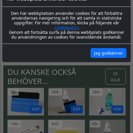
Den här webbplatsen använder cookies för att förbättra
användarnas navigering och för att samla in statistiska
Produktbeskrivning
Dokument
uppgifter. För mer information, klicka på följande vår
cookiepolicy
Slitstark och tålig golvdekal. Varning halkrisk. 400x400mm
Genom att fortsätta surfa på denna webbplats godkänner
Vi har ett brett sortiment av varning & säkerhetsskyltar i
du användningen av cookies för ovanstående ändamål.
standardutformning.
Välj mellan våra olika material och storlekar.
Jag godkänner
DU KANSKE OCKSÅ
SE
BEHÖVER...
ALLA
50:-
169:-
280:-
KÖP
KÖP
KÖP
100:-
365:-
69:-