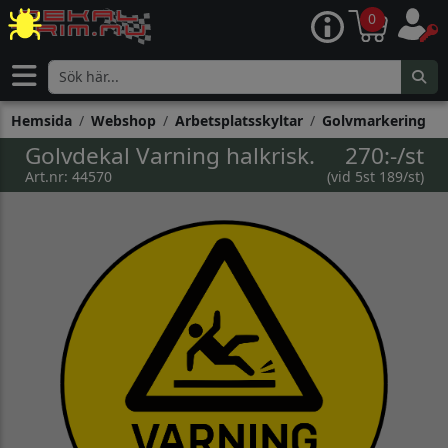
0
Hemsida
Webshop
Arbetsplatsskyltar
Golvmarkering
Golvdekal Varning halkrisk.
270:-/st
Art.nr: 44570
(vid 5st 189/st)