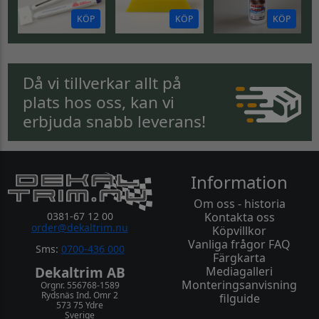
KÖP
KÖP
KÖP
Då vi tillverkar allt på
plats hos oss, kan vi
erbjuda snabb leverans!
Information
Om oss - historia
0381-67 12 00
Kontakta oss
order@dekaltrim.nu
Köpvillkor
Vanliga frågor FAQ
Sms:
0700-436 000
Färgkarta
Dekaltrim AB
Mediagalleri
Monteringsanvisning
Orgnr. 556768-1589
Rydsnäs Ind. Omr 2
filguide
573 75 Ydre
Sverige