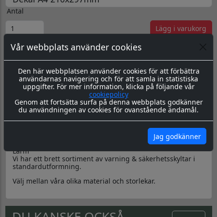
Antal
Lägg i varukorg
Vår webbplats använder cookies
Pris/st:
70.00 SEK
Totalpris:
70.00 SEK
Visa rabatter
Priserna Exkl Moms
Kommentarer
Den här webbplatsen använder cookies för att förbättra
användarnas navigering och för att samla in statistiska
uppgifter. För mer information, klicka på följande vår
cookiepolicy
Genom att fortsätta surfa på denna webbplats godkänner
du användningen av cookies för ovanstående ändamål.
Produktbeskrivning
Dokument
Jag godkänner
Larm
Vi har ett brett sortiment av varning & säkerhetsskyltar i
standardutformning.
Välj mellan våra olika material och storlekar.
DU KANSKE OCKSÅ