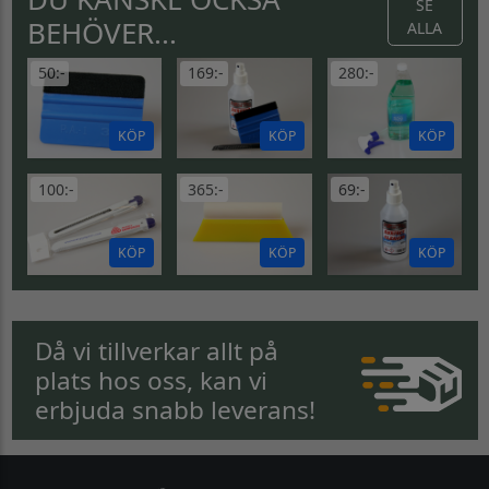
SE
BEHÖVER...
ALLA
50:-
169:-
280:-
KÖP
KÖP
KÖP
100:-
365:-
69:-
KÖP
KÖP
KÖP
Då vi tillverkar allt på
plats hos oss, kan vi
erbjuda snabb leverans!