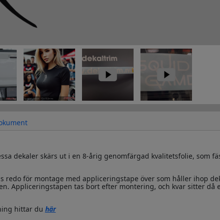
okument
sa dekaler skärs ut i en 8-årig genomfärgad kvalitetsfolie, som fä
s redo för montage med appliceringstape över som håller ihop de
n. Appliceringstapen tas bort efter montering, och kvar sitter då 
ing hittar du
här