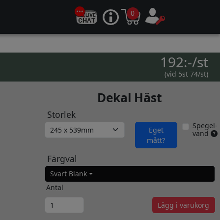
0
192:-/st
(vid 5st 74/st)
Dekal Häst
Storlek
Spegel-
Eget
vänd
mått?
Färgval
Svart Blank
Antal
Lägg i varukorg