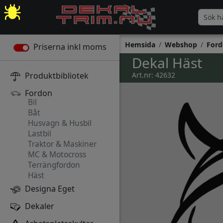
Hemsida
Webshop
Ford
Priserna inkl moms
Dekal Häst
Produktbibliotek
Art.nr: 42632
Fordon
Bil
Båt
Husvagn & Husbil
Lastbil
Traktor & Maskiner
MC & Motocross
Terrängfordon
Häst
Designa Eget
Dekaler