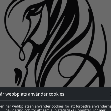
år webbplats använder cookies
en här webbplatsen använder cookies för att förbättra användarn
navigering och för att samla in statistiska uppgifter. För mer