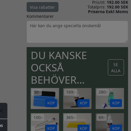
Pris/st:
192.00 SEK
Totalpris:
192.00 SEK
Visa rabatter
Priserna Exkl Moms
Kommentarer
DU KANSKE
OCKSÅ
SE
ALLA
BEHÖVER...
50:-
169:-
280:-
KÖP
KÖP
KÖP
100:-
365:-
69:-
as
KÖP
KÖP
KÖP