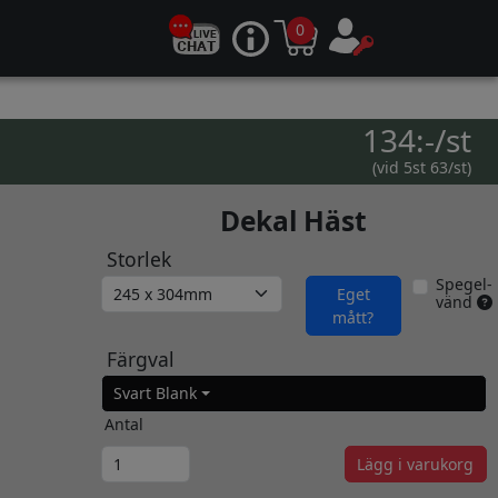
0
134:-/st
(vid 5st 63/st)
Dekal Häst
Storlek
Spegel-
Eget
vänd
mått?
Färgval
Svart Blank
Antal
Lägg i varukorg