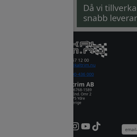
Då vi tillverk
snabb levera
0381-67 12 00
order@dekaltrim.nu
Sms:
0700-436 000
Dekaltrim AB
Orgnr. 556768-1589
Rydsnäs Ind. Omr 2
573 75 Ydre
Sverige