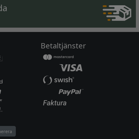
da
Betaltjänster
erera