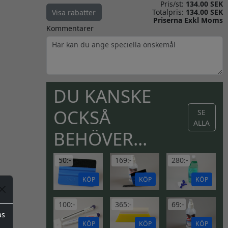
Pris/st:
134.00 SEK
Totalpris:
134.00 SEK
Visa rabatter
Priserna Exkl Moms
Kommentarer
DU KANSKE
OCKSÅ
SE
ALLA
BEHÖVER...
50:-
169:-
280:-
KÖP
KÖP
KÖP
100:-
365:-
69:-
as
KÖP
KÖP
KÖP