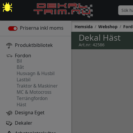
Hemsida
Webshop
Ford
Priserna inkl moms
Dekal Häst
Produktbibliotek
Art.nr: 42586
Fordon
Bil
Båt
Husvagn & Husbil
Lastbil
Traktor & Maskiner
MC & Motocross
Terrängfordon
Häst
Designa Eget
Dekaler