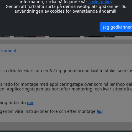
information, klicka på följande vår
cookiepolicy
Genom att fortsätta surfa på denna webbplats godkänner du
användningen av cookies för ovanstående ändamål.
Jag godkänner
okument
sa dekaler skärs ut i en 8-årig genomfärgad kvalitetsfolie, som fä
s redo för montage med appliceringstape över som håller ihop de
n. Appliceringstapen tas bort efter montering, och kvar sitter då 
ing hittar du
här
igenom våra instrukioner före och efter montage
här