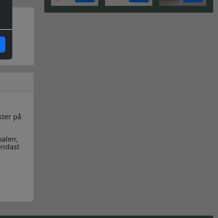
ster på
kalen,
endast