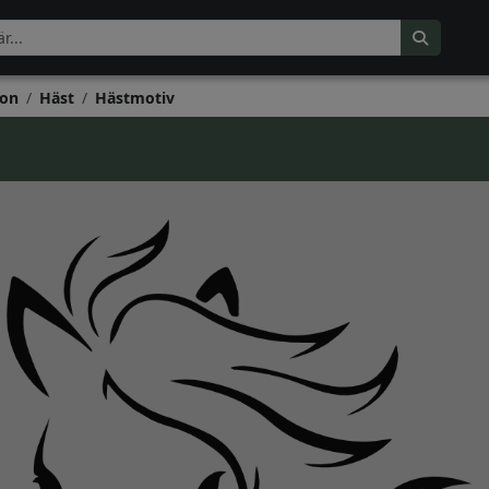
on
Häst
Hästmotiv