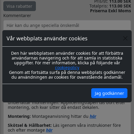
Pris/st:
113.00 SEK
Totalpris:
113.00 SEK
Visa rabatter
Priserna Exkl Moms
Kommentarer
Vår webbplats använder cookies
Den här webbplatsen använder cookies för att förbättra
Produktbeskrivning
Dokument
användarnas navigering och för att samla in statistiska
uppgifter. För mer information, klicka på följande vår
Datorskuren dekal / logo
cookiepolicy
Genom att fortsätta surfa på denna webbplats godkänner
Material & Tillverkning:
Dessa dekaler skärs ut i en 8-årig
du användningen av cookies för ovanstående ändamål.
genomfärgad kvalitetsfolie, som fäster på de flesta plana
ytor.
Leverans:
Dekalen levereras redo för montage med
Jag godkänner
appliceringstape över som håller ihop dekalen, och
underlättar monteringen. Appliceringstapen tas bort efter
montering, och kvar sitter då endast dekalen.
Montering:
Montageanvisning hittar du
här
Skötsel & Hållbarhet:
Läs igenom våra instrukioner före
och efter montage
här