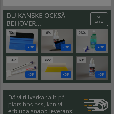
DU KANSKE OCKSÅ
SE
BEHÖVER...
ALLA
50:-
169:-
280:-
KÖP
KÖP
KÖP
100:-
365:-
69:-
KÖP
KÖP
KÖP
Då vi tillverkar allt på
plats hos oss, kan vi
erbjuda snabb leverans!