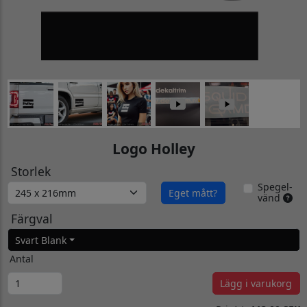
Logo Holley
Storlek
Spegel-
Eget mått?
vänd
Färgval
Svart Blank
Antal
Lägg i varukorg