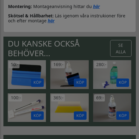
Montering:
Montageanvisning hittar du
här
Skötsel & Hållbarhet:
Läs igenom våra instrukioner före
och efter montage
här
DU KANSKE OCKSÅ
SE
BEHÖVER...
ALLA
50:-
169:-
280:-
KÖP
KÖP
KÖP
100:-
365:-
69:-
KÖP
KÖP
KÖP