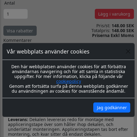
Antal
Lägg i varukorg
Pris/st:
148.00 SEK
Totalpris:
148.00 SEK
Visa rabatter
Priserna Exkl Moms
Kommentarer
Vår webbplats använder cookies
Den här webbplatsen använder cookies för att förbättra
användarnas navigering och för att samla in statistiska
uppgifter. För mer information, klicka på följande vår
Produktbeskrivning
Dokument
cookiepolicy
Genom att fortsätta surfa på denna webbplats godkänner
du användningen av cookies för ovanstående ändamål.
Datorskuren dekal / logo
Material & Tillverkning:
Dessa dekaler skärs ut i en 8-årig
genomfärgad kvalitetsfolie, som fäster på de flesta plana
Jag godkänner
ytor.
Leverans:
Dekalen levereras redo för montage med
appliceringstape över som håller ihop dekalen, och
underlättar monteringen. Appliceringstapen tas bort efter
montering, och kvar sitter då endast dekalen.