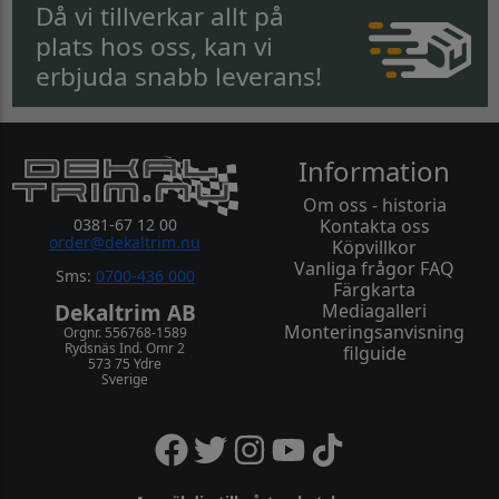
Då vi tillverkar allt på
plats hos oss, kan vi
erbjuda snabb leverans!
Information
Om oss - historia
0381-67 12 00
Kontakta oss
order@dekaltrim.nu
Köpvillkor
Vanliga frågor FAQ
Sms:
0700-436 000
Färgkarta
Dekaltrim AB
Mediagalleri
Monteringsanvisning
Orgnr. 556768-1589
Rydsnäs Ind. Omr 2
filguide
573 75 Ydre
Sverige