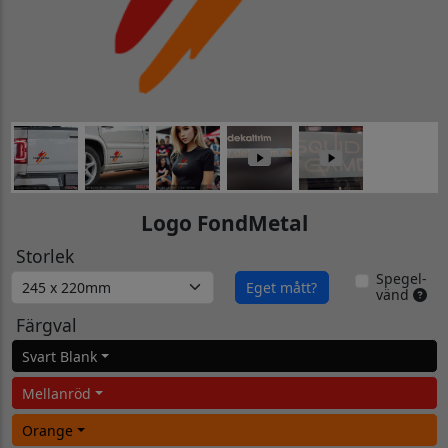
Logo FondMetal
Storlek
Spegel-
Eget mått?
vänd
Färgval
Svart Blank
Mellanröd
Orange