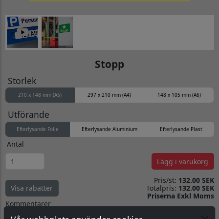
Stopp
Storlek
210 x 148 mm (A5)
297 x 210 mm (A4)
148 x 105 mm (A6)
Utförande
Efterlysande Folie
Efterlysande Aluminium
Efterlysande Plast
Antal
Lägg i varukorg
Pris/st:
132.00 SEK
Totalpris:
132.00 SEK
Visa rabatter
Priserna Exkl Moms
Kommentarer