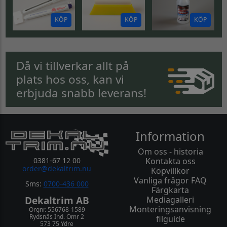
KÖP
KÖP
KÖP
Då vi tillverkar allt på
plats hos oss, kan vi
erbjuda snabb leverans!
Information
Om oss - historia
0381-67 12 00
Kontakta oss
order@dekaltrim.nu
Köpvillkor
Vanliga frågor FAQ
Sms:
0700-436 000
Färgkarta
Dekaltrim AB
Mediagalleri
Monteringsanvisning
Orgnr. 556768-1589
Rydsnäs Ind. Omr 2
filguide
573 75 Ydre