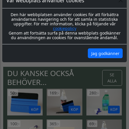
Vår webbplats använder cookies
Den här webbplatsen använder cookies för att förbättra
användarnas navigering och för att samla in statistiska
uppgifter. För mer information, klicka på följande vår
Produktbeskrivning
Dokument
cookiepolicy
Genom att fortsätta surfa på denna webbplats godkänner
du användningen av cookies för ovanstående ändamål.
Vi har ett brett sortiment av varning & säkerhetsskyltar i
standardutformning.
Välj mellan våra olika material och storlekar.
Jag godkänner
DU KANSKE OCKSÅ
SE
BEHÖVER...
ALLA
50:-
169:-
280:-
KÖP
KÖP
KÖP
100:-
365:-
69:-