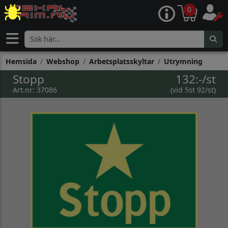
0
Hemsida
Webshop
Arbetsplatsskyltar
Utrymning
Stopp
132:-/st
Art.nr: 37086
(vid 5st 92/st)