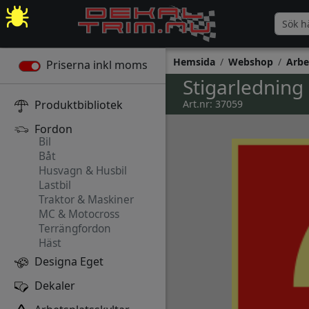
Hemsida
Webshop
Arbe
Priserna inkl moms
Stigarledning
Produktbibliotek
Art.nr: 37059
Fordon
Bil
Båt
Husvagn & Husbil
Lastbil
Traktor & Maskiner
MC & Motocross
Terrängfordon
Häst
Designa Eget
Dekaler