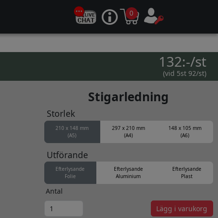
0
132:-/st
(vid 5st 92/st)
Stigarledning
Storlek
210 x 148 mm
297 x 210 mm
148 x 105 mm
(A5)
(A4)
(A6)
Utförande
Efterlysande
Efterlysande
Efterlysande
Folie
Aluminium
Plast
Antal
Lägg i varukorg