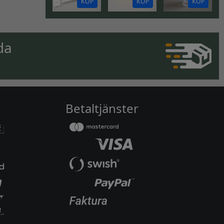
KÖP
KÖP
KÖP
da
Betaltjänster