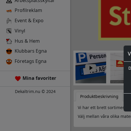
Arbetsplatsskyltar
Profilreklam
Event & Expo
Vinyl
Hus & Hem
Klubbars Egna
V
Företags Egna
D
Mina favoriter
Dekaltrim.nu © 2024
Produktbeskrivning
D
Vi har ett brett sortiment 
Välj mellan våra olika mater