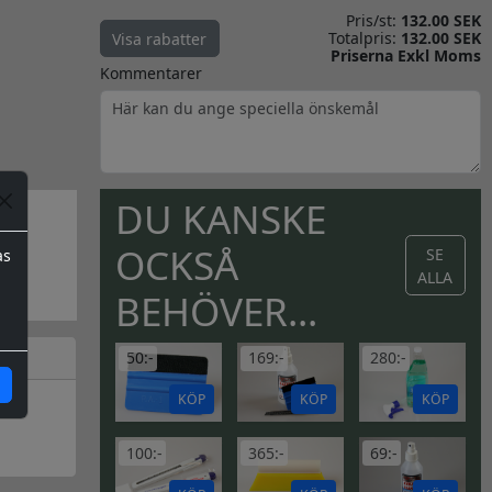
Pris/st:
132.00 SEK
Totalpris:
132.00 SEK
Visa rabatter
Priserna Exkl Moms
Kommentarer
DU KANSKE
OCKSÅ
SE
as
ALLA
BEHÖVER...
50:-
169:-
280:-
KÖP
KÖP
KÖP
100:-
365:-
69:-