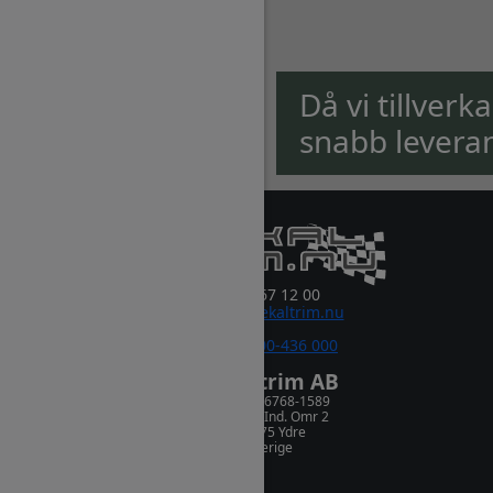
Då vi tillverk
snabb levera
0381-67 12 00
order@dekaltrim.nu
Sms:
0700-436 000
Dekaltrim AB
Orgnr. 556768-1589
Rydsnäs Ind. Omr 2
573 75 Ydre
Sverige