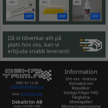
100:-
365:-
69:-
KÖP
KÖP
KÖP
Då vi tillverkar allt på
plats hos oss, kan vi
erbjuda snabb leverans!
Information
Om oss - historia
0381-67 12 00
Kontakta oss
order@dekaltrim.nu
Köpvillkor
Vanliga frågor FAQ
Sms:
0700-436 000
Färgkarta
Dekaltrim AB
Mediagalleri
Monteringsanvisning
Orgnr. 556768-1589