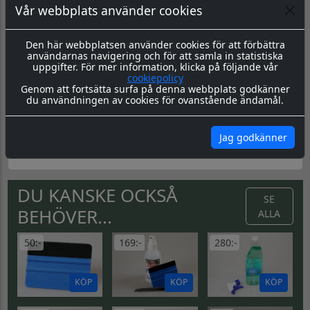
Vår webbplats använder cookies
Material & Tillverkning:
Dessa dekaler skärs ut i en 8-årig
genomfärgad kvalitetsfolie, som fäster på de flesta plana
ytor.
Den här webbplatsen använder cookies för att förbättra
användarnas navigering och för att samla in statistiska
Leverans:
Dekalen levereras redo för montage med
uppgifter. För mer information, klicka på följande vår
appliceringstape över som håller ihop dekalen, och
cookiepolicy
underlättar monteringen. Appliceringstapen tas bort efter
Genom att fortsätta surfa på denna webbplats godkänner
montering, och kvar sitter då endast dekalen.
du användningen av cookies för ovanstående ändamål.
Montering:
Montageanvisning hittar du
här
Skötsel & Hållbarhet:
Läs igenom våra instrukioner före
Jag godkänner
och efter montage
här
DU KANSKE OCKSÅ
SE
BEHÖVER...
ALLA
50:-
169:-
280:-
KÖP
KÖP
KÖP