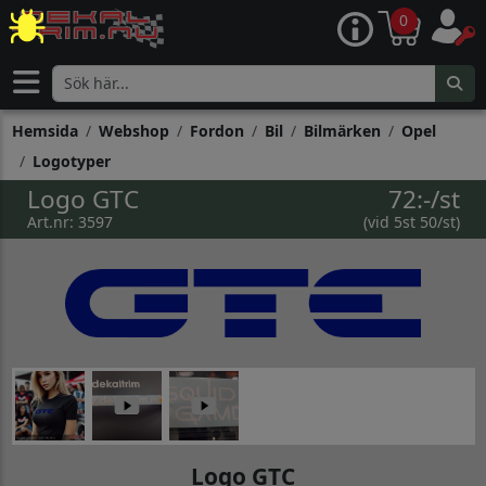
0
Hemsida
Webshop
Fordon
Bil
Bilmärken
Opel
Logotyper
Logo GTC
72:-/st
Art.nr: 3597
(vid 5st 50/st)
Logo GTC