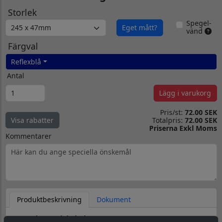
Storlek
Spegel-
Eget mått?
vänd
Färgval
Reflexblå
Antal
Lägg i varukorg
Pris/st:
72.00 SEK
Totalpris:
72.00 SEK
Visa rabatter
Priserna Exkl Moms
Kommentarer
Produktbeskrivning
Dokument
Datorskuren dekal / logo