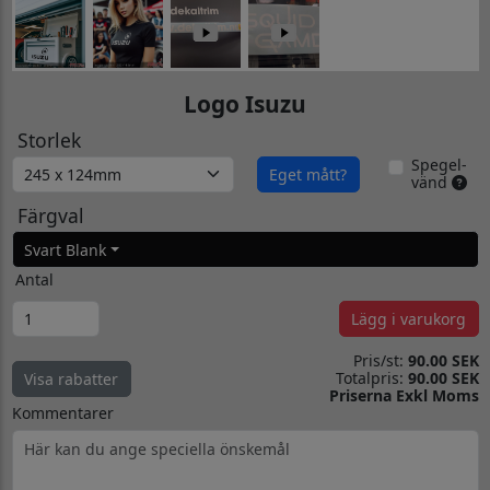
Logo Isuzu
Storlek
Spegel-
Eget mått?
vänd
Färgval
Svart Blank
Antal
Lägg i varukorg
Pris/st:
90.00 SEK
Totalpris:
90.00 SEK
Visa rabatter
Priserna Exkl Moms
Kommentarer