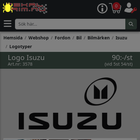
0
Hemsida
Webshop
Fordon
Bil
Bilmärken
Isuzu
Logotyper
Logo Isuzu
90:-/st
Art.nr: 3578
(vid 5st 54/st)