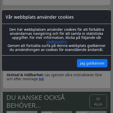
Produktbeskrivning
Dokument
Vår webbplats använder cookies
Datorskuren dekal / logo
Den här webbplatsen använder cookies för att förbättra
Material & Tillverkning:
Dessa dekaler skärs ut i en 8-årig
användarnas navigering och för att samla in statistiska
genomfärgad kvalitetsfolie, som fäster på de flesta plana
uppgifter. För mer information, klicka på följande vår
ytor.
cookiepolicy
Genom att fortsätta surfa på denna webbplats godkänner
Leverans:
Dekalen levereras redo för montage med
du användningen av cookies för ovanstående ändamål.
appliceringstape över som håller ihop dekalen, och
underlättar monteringen. Appliceringstapen tas bort efter
montering, och kvar sitter då endast dekalen.
Jag godkänner
Montering:
Montageanvisning hittar du
här
Skötsel & Hållbarhet:
Läs igenom våra instrukioner före
och efter montage
här
DU KANSKE OCKSÅ
SE
BEHÖVER...
ALLA