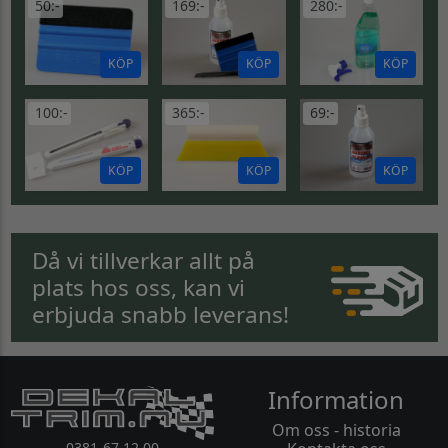
50:-
169:-
280:-
KÖP
KÖP
KÖP
100:-
365:-
69:-
KÖP
KÖP
KÖP
Då vi tillverkar allt på
plats hos oss, kan vi
erbjuda snabb leverans!
Information
Om oss - historia
0381-67 12 00