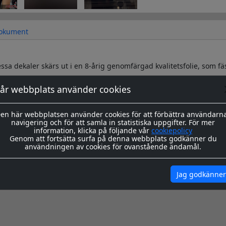
okument
sa dekaler skärs ut i en 8-årig genomfärgad kvalitetsfolie, som fä
år webbplats använder cookies
s redo för montage med appliceringstape över som håller ihop de
n. Appliceringstapen tas bort efter montering, och kvar sitter då 
en här webbplatsen använder cookies för att förbättra användarn
ing hittar du
här
navigering och för att samla in statistiska uppgifter. För mer
information, klicka på följande vår
cookiepolicy
igenom våra instrukioner före och efter montage
här
Genom att fortsätta surfa på denna webbplats godkänner du
användningen av cookies för ovanstående ändamål.
Jag godkänner