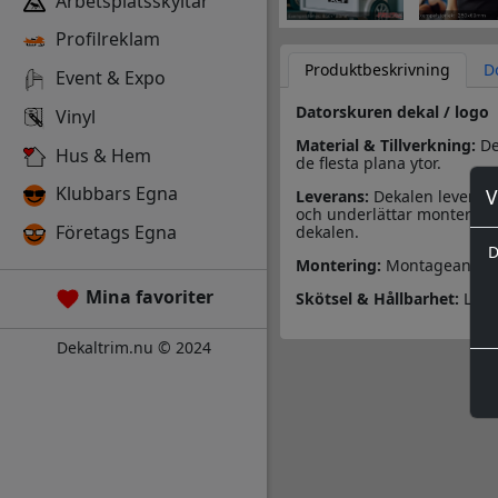
Arbetsplatsskyltar
Profilreklam
Produktbeskrivning
D
Event & Expo
Datorskuren dekal / logo
Vinyl
Material & Tillverkning:
Des
Hus & Hem
de flesta plana ytor.
Klubbars Egna
V
Leverans:
Dekalen leverera
och underlättar monteringe
Företags Egna
dekalen.
D
Montering:
Montageanvisn
Mina favoriter
Skötsel & Hållbarhet:
Läs 
Dekaltrim.nu © 2024