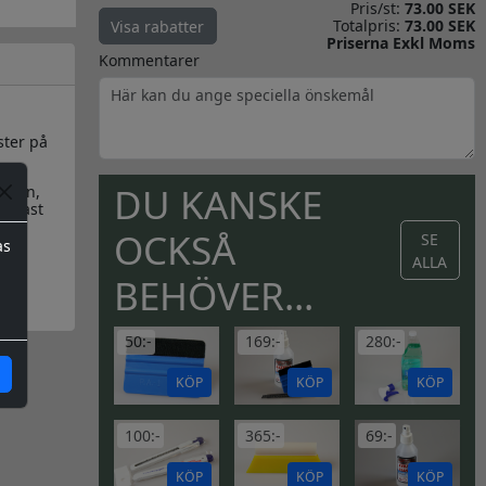
Pris/st:
73.00 SEK
Totalpris:
73.00 SEK
Visa rabatter
Priserna Exkl Moms
Kommentarer
ster på
DU KANSKE
kalen,
endast
OCKSÅ
SE
as
ALLA
BEHÖVER...
50:-
169:-
280:-
KÖP
KÖP
KÖP
100:-
365:-
69:-
KÖP
KÖP
KÖP