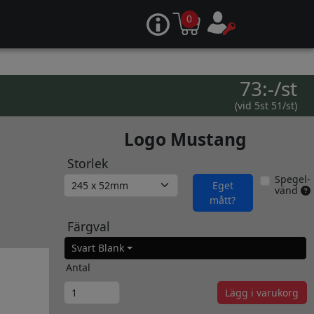
0
73:-/st
(vid 5st 51/st)
Logo Mustang
Storlek
Spegel-
Eget
vänd
mått?
Färgval
Svart Blank
Antal
Lägg i varukorg