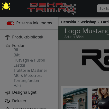
Hemsida
Webshop
Ford
Priserna inkl moms
Logo Mustan
Produktbibliotek
Art.nr: 3544
Fordon
Bil
Båt
Husvagn & Husbil
Lastbil
Traktor & Maskiner
MC & Motocross
Terrängfordon
Häst
Designa Eget
Dekaler