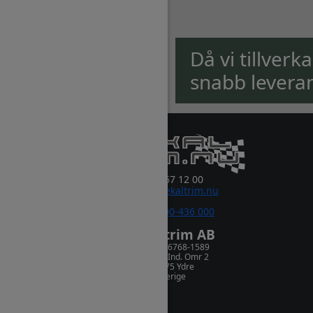
Då vi tillverk
snabb levera
0381-67 12 00
order@dekaltrim.nu
Sms:
0700-436 000
Dekaltrim AB
Orgnr. 556768-1589
Rydsnäs Ind. Omr 2
573 75 Ydre
Sverige