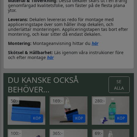
Material & Tillverkning:
Dessa dekaler skärs ut i en 8-årig
genomfärgad kvalitetsfolie, som fäster på de flesta plana
ytor.
Leverans:
Dekalen levereras redo för montage med
appliceringstape över som håller ihop dekalen, och
underlättar monteringen. Appliceringstapen tas bort efter
montering, och kvar sitter då endast dekalen.
Montering:
Montageanvisning hittar du
här
Skötsel & Hållbarhet:
Läs igenom våra instrukioner före
och efter montage
här
DU KANSKE OCKSÅ
SE
BEHÖVER...
ALLA
50:-
169:-
280:-
KÖP
KÖP
KÖP
100:-
365:-
69:-