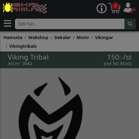
0
Hemsida
Webshop
Dekaler
Motiv
Vikingar
Vikingtribals
Viking Tribal
150:-/st
Art.nr: 3442
(vid 5st 66/st)