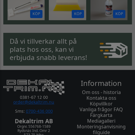
KÖP
KÖP
KÖP
Då vi tillverkar allt på
plats hos oss, kan vi
erbjuda snabb leverans!
Information
Om oss - historia
0381-67 12 00
Kontakta oss
order@dekaltrim.nu
Köpvillkor
Vanliga frågor FAQ
Sms:
0700-436 000
Färgkarta
Dekaltrim AB
Mediagalleri
Monteringsanvisning
Orgnr. 556768-1589
Rydsnäs Ind. Omr 2
filguide
573 75 Ydre