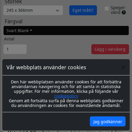
Storlek
Spegel-
Eget mått?
vänd
Färgval
Svart Blank
Antal
Lägg i varukorg
Pris/st:
150.00 SEK
Totalpris:
150.00 SEK
Visa rabatter
Vår webbplats använder cookies
Priserna Exkl Moms
Kommentarer
Den här webbplatsen använder cookies för att förbättra
användarnas navigering och för att samla in statistiska
uppgifter. För mer information, klicka på följande vår
cookiepolicy
Genom att fortsätta surfa på denna webbplats godkänner
du användningen av cookies för ovanstående ändamål.
Produktbeskrivning
Dokument
Jag godkänner
Datorskuren dekal / logo