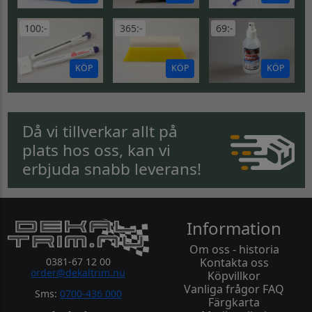
100:-
365:-
69:-
KÖP
KÖP
KÖP
Då vi tillverkar allt på
plats hos oss, kan vi
erbjuda snabb leverans!
Information
Om oss - historia
0381-67 12 00
Kontakta oss
order@dekaltrim.nu
Köpvillkor
Vanliga frågor FAQ
Sms:
0700-436 000
Färgkarta