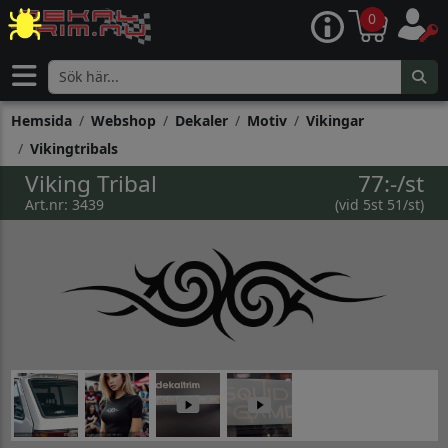
0
Hemsida
Webshop
Dekaler
Motiv
Vikingar
Vikingtribals
Viking Tribal
77:-/st
Art.nr: 3439
(vid 5st 51/st)