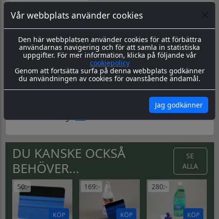
Datorskuren dekal / logo
Vår webbplats använder cookies
Material & Tillverkning:
Dessa dekaler skärs ut i en 8-årig
genomfärgad kvalitetsfolie, som fäster på de flesta plana
Den här webbplatsen använder cookies för att förbättra
ytor.
användarnas navigering och för att samla in statistiska
uppgifter. För mer information, klicka på följande vår
Leverans:
Dekalen levereras redo för montage med
cookiepolicy
appliceringstape över som håller ihop dekalen, och
Genom att fortsätta surfa på denna webbplats godkänner
underlättar monteringen. Appliceringstapen tas bort efter
du användningen av cookies för ovanstående ändamål.
montering, och kvar sitter då endast dekalen.
Montering:
Montageanvisning hittar du
här
Jag godkänner
Skötsel & Hållbarhet:
Läs igenom våra instrukioner före
och efter montage
här
DU KANSKE OCKSÅ
SE
BEHÖVER...
ALLA
50:-
169:-
280:-
KÖP
KÖP
KÖP