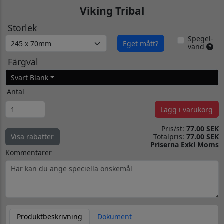
Viking Tribal
Storlek
Spegel-
Eget mått?
vänd
Färgval
Svart Blank
Antal
Lägg i varukorg
Pris/st:
77.00 SEK
Totalpris:
77.00 SEK
Visa rabatter
Priserna Exkl Moms
Kommentarer
Produktbeskrivning
Dokument