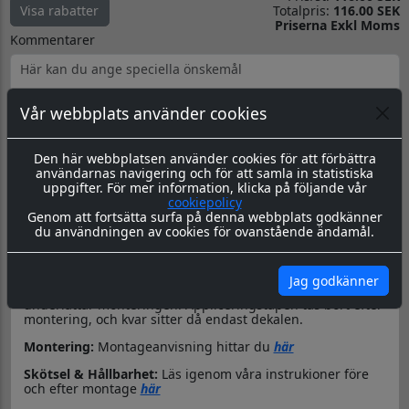
Totalpris:
116.00 SEK
Visa rabatter
Priserna Exkl Moms
Kommentarer
Vår webbplats använder cookies
Produktbeskrivning
Dokument
Den här webbplatsen använder cookies för att förbättra
användarnas navigering och för att samla in statistiska
uppgifter. För mer information, klicka på följande vår
Datorskuren dekal / logo
cookiepolicy
Genom att fortsätta surfa på denna webbplats godkänner
Material & Tillverkning:
Dessa dekaler skärs ut i en 8-årig
du användningen av cookies för ovanstående ändamål.
genomfärgad kvalitetsfolie, som fäster på de flesta plana
ytor.
Leverans:
Dekalen levereras redo för montage med
Jag godkänner
appliceringstape över som håller ihop dekalen, och
underlättar monteringen. Appliceringstapen tas bort efter
montering, och kvar sitter då endast dekalen.
Montering:
Montageanvisning hittar du
här
Skötsel & Hållbarhet:
Läs igenom våra instrukioner före
och efter montage
här