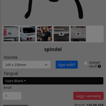
spindel
Storlek
Spegel-
Eget mått?
vänd
Färgval
Svart Blank
Antal
Lägg i varukorg
Pris/st:
116.00 SEK