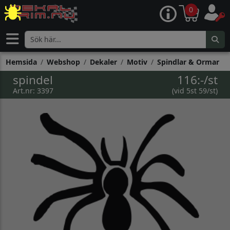
0
Hemsida
Webshop
Dekaler
Motiv
Spindlar & Ormar
spindel
116:-/st
Art.nr: 3397
(vid 5st 59/st)