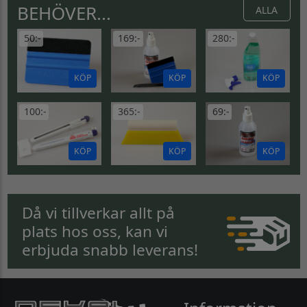
BEHÖVER...
ALLA
50:-
169:-
280:-
KÖP
KÖP
KÖP
100:-
365:-
69:-
KÖP
KÖP
KÖP
Då vi tillverkar allt på
plats hos oss, kan vi
erbjuda snabb leverans!