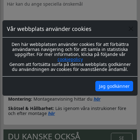
Vår webbplats använder cookies
Produktbeskrivning
Dokument
Den här webbplatsen använder cookies för att förbättra
Datorskuren dekal / logo
användarnas navigering och för att samla in statistiska
uppgifter. För mer information, klicka på följande vår
Material & Tillverkning:
Dessa dekaler skärs ut i en 8-årig
cookiepolicy
genomfärgad kvalitetsfolie, som fäster på de flesta plana
Genom att fortsätta surfa på denna webbplats godkänner
ytor.
du användningen av cookies för ovanstående ändamål.
Leverans:
Dekalen levereras redo för montage med
appliceringstape över som håller ihop dekalen, och
underlättar monteringen. Appliceringstapen tas bort efter
Jag godkänner
montering, och kvar sitter då endast dekalen.
Montering:
Montageanvisning hittar du
här
Skötsel & Hållbarhet:
Läs igenom våra instrukioner före
och efter montage
här
DU KANSKE OCKSÅ
SE